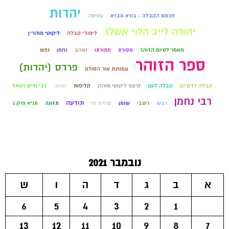
יהדות
חכמת הקבלה - בורא ונברא
טעימה
יהודה לייב הלוי אשלג
לימודי קבלה
ליקוטי מוהר״ן
מאמר לסיום הזוהר
מסורת
מתורתו
נאהב
נחמן
נפש
ספר הזוהר
פרדס (יהדות)
עמותת אור הסולם
קבלה לדתיים
קבלה לעם
קיצור ליקוטי מוהרן
קליפות
קנאה
רבי חיים ויטאל
רבי נחמן
תודעה
רבש
רשבי
שומן
שידור חי
תזונה
תניא פרק ג
נובמבר 2021
א
ב
ג
ד
ה
ו
ש
6
5
4
3
2
1
13
12
11
10
9
8
7