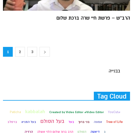
הרב"ש – פרשת חיי שרה ברכת שלום
1
2
3
בבנייה
Tag Cloud
kabbalah
Peticha
Created by Video Editor #Video Editor
#YouCut
בעל הסולם
Tree of Life
אמונה
בני ברוך
בעל
בעל התניא
ברסלב
ג
דיאטה
הסולם
הרב ברוך שלום הלוי אשלג
הרזיה