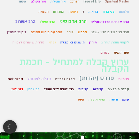
Spiritual Master
Tree of Life
zohar
אור אצילות
אור הסולם
איסור
אלוקות
בני ברוך
בריאות
ג
דיאטה
המהרחו
העצמה
הרב אדם סיני
הרב אשרוב
הרב אברהם מרדכי גוטליב
הרב אשלג
הרב ברוך שלום הלוי אשלג
הרבש
זוהר
זוהר עם פירוש הסולם
ליקוטי מוהר״ן
ליקוטי מוהרן תורה ג
מוהרן
מושגים ב- קבלה
נברא
סדרות שיעורים לצפייה
ספר התניא
ספרים
ערוץ קבלה למתחיל - חכמת
הקבלה
פרדס (יהדות)
קבלה למתחיל
פנימיות
קבלה לדתיים
קבלה לעם
רוחניות
קבלה מומלצים
קלוריות
קליפות
רבי יהודה לייב אשלג
רבי נחמן
שומן
תזונה
תניא וקבלה
תעס
☾