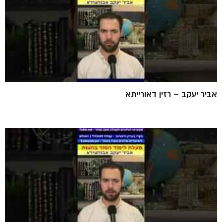
אביר יעקב – רזין דאורייתא