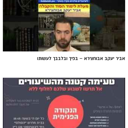
אביר יעקב אבוחצירא – בפיך ובלבבך לעשותו