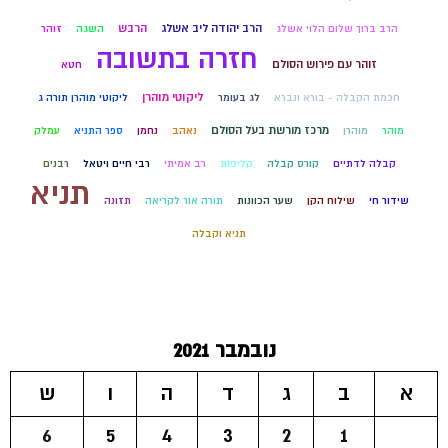
הרב יהודה ליב אשלג
הרבש
הרב ברוך שלום הלוי אשלג
השגה
זוהר
חזרה בתשובה
זוהר עם פירוש הסולם
חטא
ליקוטי מוהרן
חכמת הקבלה - בורא ונברא
לג בעומר
ליקוטי מוהרן תורה ג
מרכז מורשת בעל הסולם
מוהר
מוהרן
נאהב
נחמן
ספר התניא
עמלק
קבלה לדתיים
קורס קבלה
קליפות
רב אמיתי
רבי חיים ויטאל
רבנים
תניא
שידור חי
שילוח הקן
שער הכוונות
תורה אור לקריאה
תזונה
תניא וקבלה
נובמבר 2021
א
ב
ג
ד
ה
ו
ש
6
5
4
3
2
1