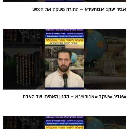
אביר יעקב אבוחצירא – התורה משקה את הנפש
#אביר #יעקב #אבוחצירא – הקנין האמיתי של האדם