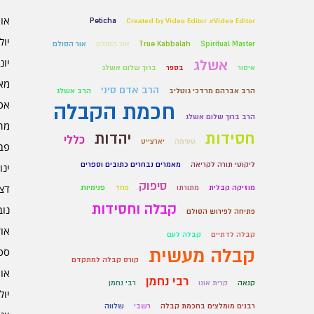
אוגו
Peticha
Created by Video Editor #Video Editor
יולי 6
Spiritual Master
True Kabbalah
אור הסולם
אור הסולם
יוני 6
אשלג
איסור
בספר
ברוך שלום אשלג
מאי 6
הרב אדם סיני
הרב אברהם מרדכי גוטליב
הרב אשלג
אפרי
חכמת הקבלה
הרב ברוך שלום אשלג
מרץ 
חסידות
יהדות
כללי
טעימה
יארצייט
פברו
ליקוטי תורה לקריאה
מאמרים נבחרים כתובים וספרים
ינוא
סיפוק
דצמב
מוזיקה קבלית
מתורתו
פחד
פנימיות
קבלה וחסידות
נובמ
פתיחה לפירוש הסולם
אוקט
קבלה לדתיים
קבלה לעם
קבלה מעשית
ספט
קורס קבלה למתקדם
אוגו
רבי נחמן
קנאה
קרית אונו
רבי נחמן
יולי 5
רבנים מומלצים בחכמת קבלה
רשבי
שלווה