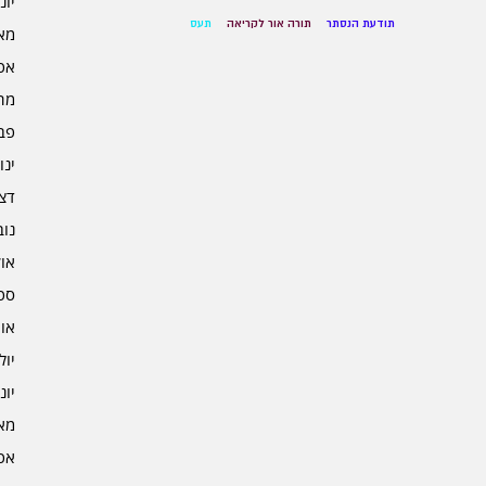
יוני 5
תודעת הנסתר
תורה אור לקריאה
תעס
מאי 5
אפרי
מרץ 
פברו
ינוא
דצמב
נובמ
אוקט
ספט
אוגו
יולי 4
יוני 4
מאי 4
אפרי