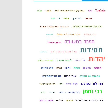
קבלה
#YouCut
live
Self mastery Final (2).mp4
איסור
אלול
בני ברוך
אמונה
בספר
ג
הרב
חכמת הקבלה
הרב אברהם מרדכי גוטליב
הרב ברוך שלום הלוי אשלג
הרב גוטליב
הרב יהודה ליב אשלג
השגה
חזרה בתשובה
חיים בריאים
חסידות
חסידות בהירה תורה אור
טעימה
יהדות
לג בעומר
ליקוטי מוהר״ן
מוזיקה קבלית
מסורת
מתורתו
נאהב
נחמן
נשים
ספר התניא
עמותת אור הסולם
ערוץ קבלה
קבלה למתחילים
קהילת הסולם
קרית יערים
רבי
רבי חיים ויטאל
רבי נחמן
רבי שמעון בר יוחאי
רבנים
רבש
שיר יסדותיו בההרי קודש
שירים
שלווה
שערי קדושה