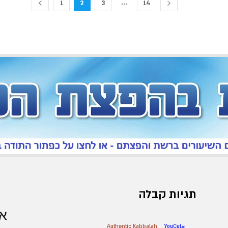
...
1
2
3
14
תגיות קבלה
אר
Authentic Kabbalah
#YouCut