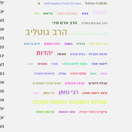
יולי 6
Rebbe Gottlieb
Self mastery Final (2).mp4
א'
אשלג
יוני 6
בורא
במעגלות השנה
בריאות
הרב
מאי 6
הרב אדם סיני
הרב אברהם גוטליב
אפרי
הרב גוטליב
הרב ברוך שלום הלוי אשלג
מרץ 
הרב יוחי ימיני
הרזיה
השגה
זוהר הסולם
חיים בריאים
פברו
יהדות
חכמת הקבלה - בורא ונברא
טעימה
ינוא
דצמב
ליקוטי מוהר
מאמר לסיום הזוהר
מוהר
מתורתו
נאהב
נובמ
נברא
נחמן
סולם יהודה
עמלק
פנימיות התורה
אוקט
קבלה לדתיים
קבלה סיכומים
קורס קבלה למתקדם
ספט
רבי נחמן
קיצור ליקוטי מוהרן
רבי נחמן
רשבי
אוגו
שאלות ותשובות בחכמת הקבלה
יולי 5
שיעורים בספר התניא
שער הכוונות
תודעת הנסתר
יוני 5
מאי 5