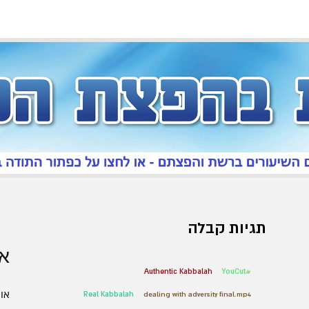
תגיות קבלה
אר
Authentic Kabbalah
#YouCut
אוגו
Real Kabbalah
dealing with adversity final.mp4