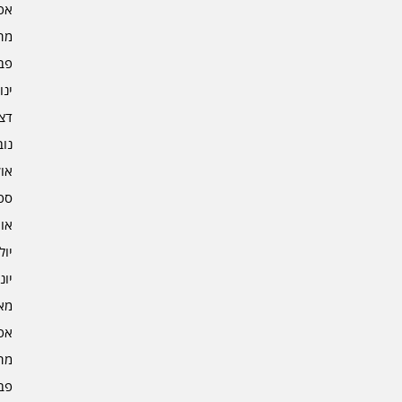
אפרי
מרץ 
פברו
ינוא
דצמב
נובמ
אוקט
ספט
אוגו
יולי 4
יוני 4
מאי 4
אפרי
מרץ 
פברו