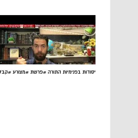
יסודות בפנימיות התורה #פרשת #מצורע #קבל