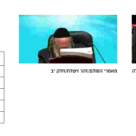
ה
מאמרי הסולם/זהר וישלח/חלק יב