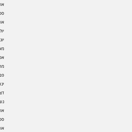
אוקט
ספט
אוגו
יולי 2
יוני 2
מאי 2
אפרי
מרץ 
פברו
ינוא
דצמב
נובמ
אוקט
ספט
אוגו