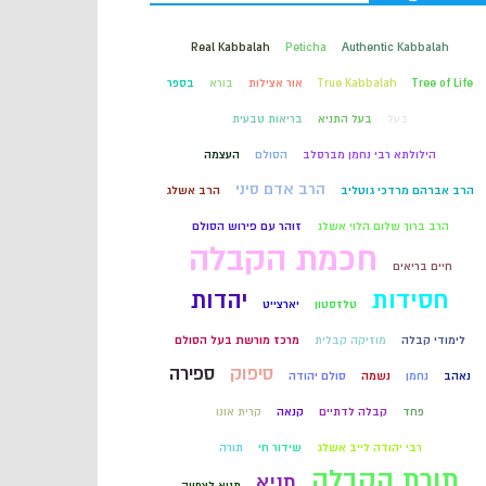
קבלה
Real Kabbalah
Peticha
Authentic Kabbalah
Tree of Life
True Kabbalah
אור אצילות
בורא
בספר
חכמת הקבלה
בעל
בעל התניא
בריאות טבעית
הילולתא רבי נחמן מברסלב
הסולם
העצמה
הרב אדם סיני
הרב אברהם מרדכי גוטליב
הרב אשלג
הרב ברוך שלום הלוי אשלג
זוהר עם פירוש הסולם
חכמת הקבלה
חיים בריאים
חסידות
יהדות
טלזסטון
יארצייט
לימודי קבלה
מוזיקה קבלית
מרכז מורשת בעל הסולם
סיפוק
ספירה
נאהב
נחמן
נשמה
סולם יהודה
פחד
קבלה לדתיים
קנאה
קרית אונו
רבי יהודה לייב אשלג
שידור חי
תורה
תורת הקבלה
תניא
תניא לצפייה