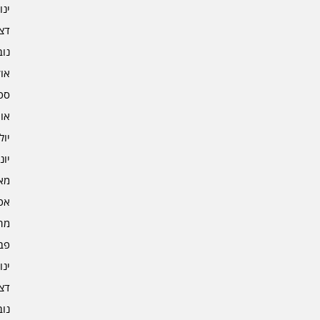
ינוא
דצמב
נובמ
אוקט
ספט
אוגו
יולי 3
יוני 3
מאי 3
אפרי
מרץ 
פברו
ינוא
דצמב
נובמ