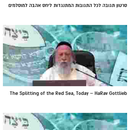
סרטון תגובה לכל התגובות המתנגדות ליחס אהבה למוסלמים
The Splitting of the Red Sea, Today – HaRav Gottlieb