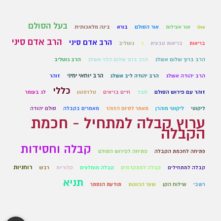
בעל הסולם
live
אור אצילות
אור הסולם
בורא
בינה מלאכותית
הרב אדם סיני
הרב אדם סיני
בריאות
בריאות טבעית
ג
גוטליב
הרב ברוך שלום אשלג
הרב ברוך שלום הלוי אשלג
הרב גוטליב
הרב יוחאי ימיני
הרב יהודה אשלג
הרב יהודה ליב אשלג
זוהר
כללי
זוהר עם פירוש הסולם
חבד
חיים בריאים
טלזסטון
לג בעומר
ליקוטי
ליקוטי מוהרן
מאמר לסיום הזוהר
מאמרים בקבלה
סולם יהודה
ערוץ קבלה למתחיל - חכמת
הקבלה
קבלה וחסידות
פתיחה לחכמת הקבלה
פתיחה לפירוש הסולם
רוחניות
קבלה למתחילים
קבלה למתקדמים
קבלה מומלצים
קלוריות
רבש
תניא
רשבי
שילוח הקן
שער הכוונות
תודעת הנסתר