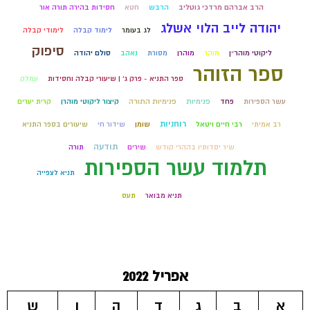
הרב אברהם מרדכי גוטליב
הרבש
חטא
חסידות בהירה תורה אור
יהודה לייב הלוי אשלג
לג בעומר
לימוד קבלה
לימודי קבלה
סיפוק
ליקוטי מוהר״ן
מוהר
מוהרן
מסורת
נאהב
סולם יהודה
ספר הזוהר
ספר התניא - פרק ג' | שיעורי קבלה וחסידות
עמלק
עשר הספירות
פחד
פנימיות
פנימיות התורה
קיצור ליקוטי מוהרן
קרית יערים
רוחניות
רב אמיתי
רבי חיים ויטאל
שומן
שידור חי
שיעורים בספר התניא
תודעה
שיר יסדותיו בההרי קודש
שירים
תורה
תלמוד עשר הספירות
תניא לצפייה
תניא מבואר
תעס
אפריל 2022
א
ב
ג
ד
ה
ו
ש