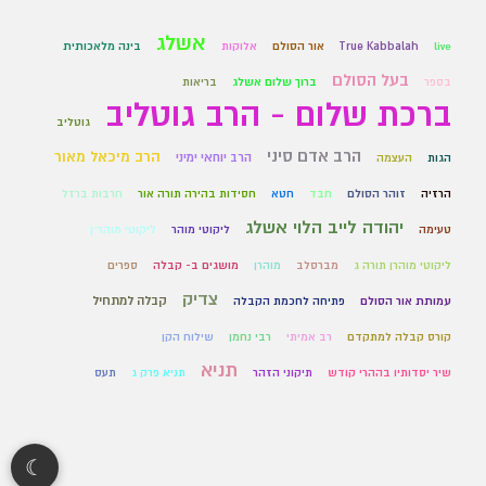
אשלג
live
True Kabbalah
אור הסולם
אלוקות
בינה מלאכותית
בעל הסולם
בספר
ברוך שלום אשלג
בריאות
ברכת שלום - הרב גוטליב
גוטליב
הרב אדם סיני
הרב מיכאל מאור
הרב יוחאי ימיני
הגות
העצמה
הרזיה
זוהר הסולם
חבד
חטא
חסידות בהירה תורה אור
חרבות ברזל
יהודה לייב הלוי אשלג
טעימה
ליקוטי מוהר
ליקוטי מוהר״ן
ליקוטי מוהרן תורה ג
מברסלב
מוהרן
מושגים ב- קבלה
ספרים
צדיק
קבלה למתחיל
עמותת אור הסולם
פתיחה לחכמת הקבלה
קורס קבלה למתקדם
רב אמיתי
רבי נחמן
שילוח הקן
תניא
שיר יסדותיו בההרי קודש
תיקוני הזהר
תניא פרק ג
תעס
☾