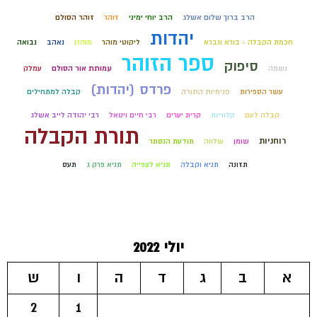
הרב ברוך שלום אשלג
הרב יוחי ימיני
זוהר
זוהר הסולם
יהדות
חכמת הקבלה - בורא ונברא
ליקוטי מוהר
מוהרן
נאהב
נבואה
ספר הזוהר
סיפוק
נשמה
עמותת אור הסולם
עמלק
פרדס (יהדות)
עשר הספירות
פנימיות התורה
קבלה למתחילים
קבלה לעם
קלוריות
קרית יערים
רבי חיים ויטאל
רבי יהודה לייב אשלג
תורת הקבלה
רוחניות
שומן
שלווה
תודעת הנסתר
תזונה
תניא וקבלה
תניא לצפייה
תניא פרק ג
תעס
יולי 2022
א
ב
ג
ד
ה
ו
ש
2
1