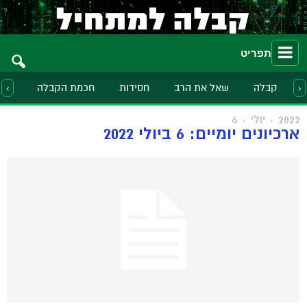
תפריט
קבלה
שאל את הרב
חסידות
חכמת הקבלה
הלכ
‹
›
2022
יולי
6
ארכיונים יומיים: 6 ביולי 2022