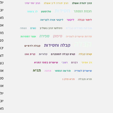
יולי 6
הרב יהודה אשלג
הרב יהודה ליב אשלג
הרב יוחי ימיני
יוני 6
חסידות
חכמת הנסתר
טלזסטון
לג בעומר
מאי 6
לימוד קבלה
ליקוטי
ליקוטי תורה לקריאה
אפרי
מוזיקה חסידית קבלית
ניוזלטר הרב גוטליב
נשים
נשמה
מרץ 
סיפוק
ספירה
סדרות שיעורים לצפייה
עשר הספירות
פברו
קבלה
קבלה וחסידות
קבלה לדתיים
ינוא
קורס קבלה
קורס קבלה למתקדם
קלוריות
קרית אונו
דצמב
נובמ
רב אמיתי
רבנים
רשבי
שיעורים בספר התניא
תניא
אוקט
שיעורים לצפייה
תודעת הנסתר
תזונה
ספט
תניא וקבלה
תניא פרק ג
אוגו
יולי 5
יוני 5
מאי 5