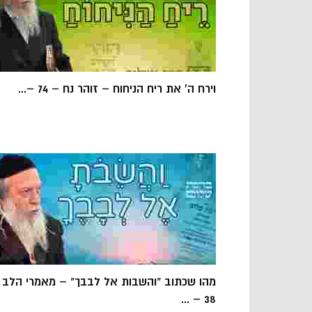
וירח ה' את ריח הניחוח – זוהר נח – 74 –...
מהו שכתוב "והשבות אל לבבך" – מאמרי הלב
38 – ...