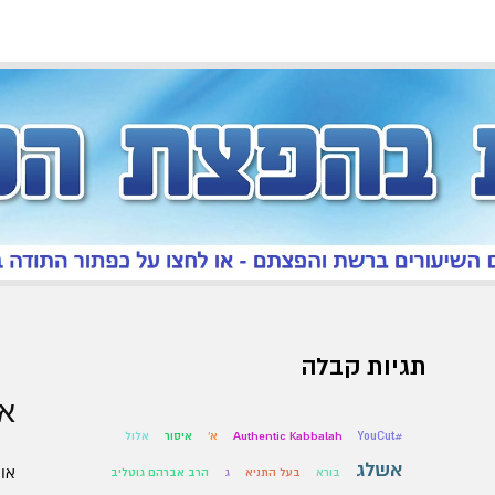
תגיות קבלה
אר
#YouCut
Authentic Kabbalah
א'
איסור
אלול
אשלג
אוגו
בורא
בעל התניא
ג
הרב אברהם גוטליב