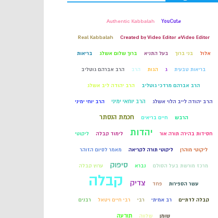
קבלה
Authentic Kabbalah
#YouCut
Real Kabbalah
Created by Video Editor #Video Editor
חכמת הקבלה
אלול
בני ברוך
בעל התניא
ברוך שלום אשלג
בריאות
בריאות טבעית
ג
הגות
הרב
הרב אברהם גוטליב
הרב אברהם מרדכי גוטליב
הרב יהודה ליב אשלג
הרב יוחאי ימיני
הרב יהודה לייב הלוי אשלג
הרב יוחי ימיני
חכמת הנסתר
הרבש
חיים בריאים
יהדות
חסידות בהירה תורה אור
לימוד קבלה
ליקוטי
ליקוטי מוהרן
ליקוטי תורה לקריאה
מאמר לסיום הזוהר
סיפוק
מרכז מורשת בעל הסולם
נברא
ערוץ קבלה
קבלה
צדיק
עשר הספירות
פחד
קבלה לדתיים
רב אמיתי
רבי
רבי חיים ויטאל
רבנים
תודעה
שומן
שלווה