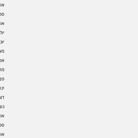
אוקט
ספט
אוגו
יולי 2
יוני 2
מאי 2
אפרי
מרץ 
פברו
ינוא
דצמב
נובמ
אוקט
ספט
אוגו