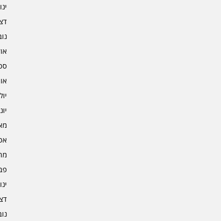
ינוא
דצמב
נובמ
אוקט
ספט
אוגו
יולי 3
יוני 3
מאי 3
אפרי
מרץ 
פברו
ינוא
דצמב
נובמ