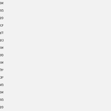
אפרי
מרץ 
פברו
ינוא
דצמב
נובמ
אוקט
ספט
אוגו
יולי 4
יוני 4
מאי 4
אפרי
מרץ 
פברו