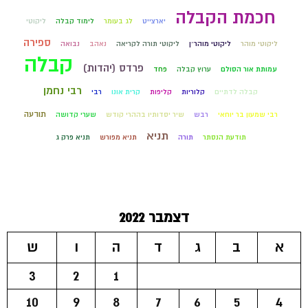
חכמת הקבלה
יארצייט
לג בעומר
לימוד קבלה
ליקוטי
ספירה
ליקוטי מוהר
ליקוטי מוהר״ן
ליקוטי תורה לקריאה
נאהב
נבואה
קבלה
פרדס (יהדות)
עמותת אור הסולם
ערוץ קבלה
פחד
רבי נחמן
קבלה לדתיים
קלוריות
קליפות
קרית אונו
רבי
תודעה
רבי שמעון בר יוחאי
רבש
שיר יסדותיו בההרי קודש
שערי קדושה
תניא
תודעת הנסתר
תורה
תניא מפורש
תניא פרק ג
דצמבר 2022
א
ב
ג
ד
ה
ו
ש
3
2
1
10
9
8
7
6
5
4