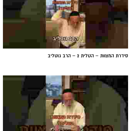
סידרת המצוות – הטלית 2 – הרב גוטליב