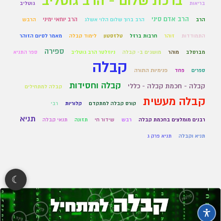
ברכת שלום - הרב גוטליב
בריאות
גוטליב
הרב אדם סיני
הרב יוחאי ימיני
הרב
הרב ברוך שלום הלוי אשלג
הרבש
התמודדות
זוהר
חרבות ברזל
טלזסטון
לימוד קבלה
מאמר לסיום הזוהר
ספירה
מברסלב
מוהר
מושגים ב- קבלה
ניוזלטר הרב גוטליב
ספר התניא
קבלה
ספרים
פחד
פנימיות התורה
קבלה וחסידות
קבלה - חכמת קבלה - כללי
קבלה למתחילים
קבלה מעשית
קורס קבלה למתקדם
קלוריות
רבי
תניא
רבנים מומלצים בחכמת קבלה
רבש
שידור חי
תזונה
תנאי קבלה
תניא וקבלה
תניא פרק ג
☾