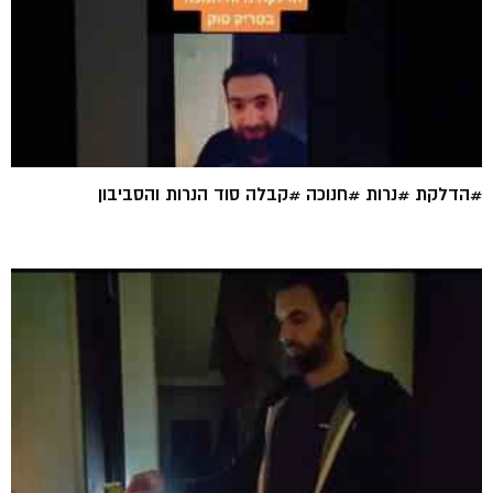
#הדלקת #נרות #חנוכה #קבלה סוד הנרות והסביבון