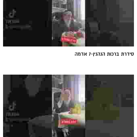
סידרת ברכות הנהנין-7 אדמה