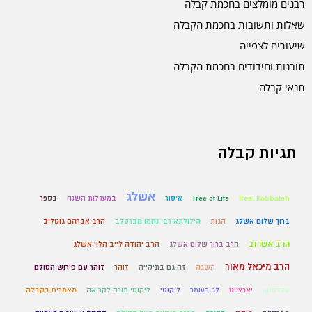
רבנים מומלצים בחכמת קבלה
שאלות ותשובות בחכמת הקבלה
שיעורים לצפייה
תובנות וחידודים בחכמת הקבלה
תנאי קבלה
תגיות קבלה
אשלג
Real Kabbalah
Tree of Life
איסור
במעגלות השנה
בספר
ברוך שלום אשלג
הגות
הילולתא רבי נחמן מברסלב
הרב אברהם גוטליב
הרב אשרוב
הרב ברוך שלום אשלג
הרב יהודה לייב הלוי אשלג
הרב מיכאל מאור
השגה
זה גם בתיקייה
זוהר
זוהר עם פירוש הסולם
טלזסטון
יארצייט
לג בעומר
ליקוטי
ליקוטי תורה לקריאה
מאמרים בקבלה