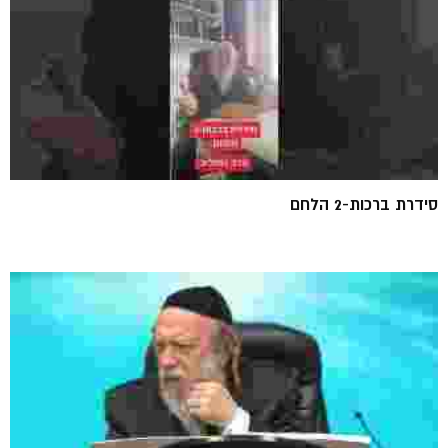
סידרת ברכות-2 הלחם