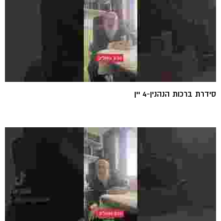
סידרת ברכות הנהנין-4 יין