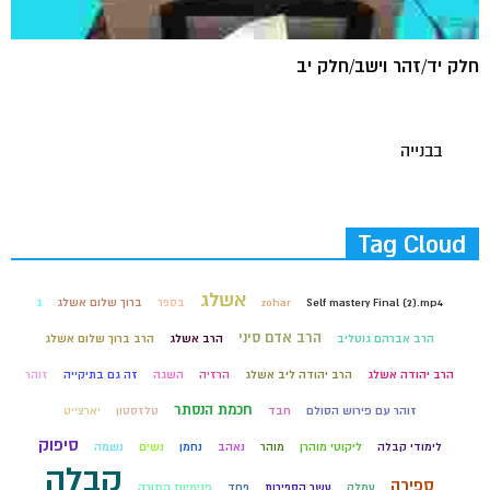
חלק יד/זהר וישב/חלק יב
בבנייה
Tag Cloud
אשלג
Self mastery Final (2).mp4
zohar
בספר
ברוך שלום אשלג
ג
הרב אדם סיני
הרב אברהם גוטליב
הרב אשלג
הרב ברוך שלום אשלג
הרב יהודה אשלג
הרב יהודה ליב אשלג
הרזיה
השגה
זה גם בתיקייה
זוהר
חכמת הנסתר
זוהר עם פירוש הסולם
חבד
טלזסטון
יארצייט
סיפוק
לימודי קבלה
ליקוטי מוהרן
מוהר
נאהב
נחמן
נשים
נשמה
קבלה
ספירה
עמלק
עשר הספירות
פחד
פנימיות התורה