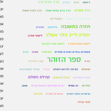
יולי 6
הרב אדם סיני
דיאטה
הגות
הסולם
יוני 6
הרב אשרוב
הרב ברוך שלום אשלג
הרב יהודה אשלג
מאי 6
הרב יהודה ליב אשלג
התמודדות
אפרי
חזרה בתשובה
טלזסטון
יארצייט
מרץ 
יהודה לייב הלוי אשלג
ליקוטי מוהרן
פברו
ליקוטי מוהרן תורה ג
ליקוטי תורה לקריאה
ינוא
מאמרים נבחרים כתובים וספרים
מברסלב
מוהרן
נברא
דצמב
ספר הזוהר
נובמ
נשים
עשר הספירות
אוקט
פנימיות
פתיחה לפירוש הסולם
קבלה
קבלה למתקדמים
ספט
קהילת הסולם
קבלה מומלצים
קבלה סיכומים
אוגו
קלוריות
רב אמיתי
רבנים מומלצים בחכמת קבלה
שומן
יולי 5
תודעה
שיעורים בספר התניא
שיעורים לצפייה
יוני 5
תנאי קבלה
מאי 5