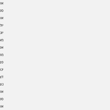
אוקט
ספט
אוגו
יולי 2
יוני 2
מאי 2
אפרי
מרץ 
פברו
ינוא
דצמב
נובמ
אוקט
ספט
אוגו