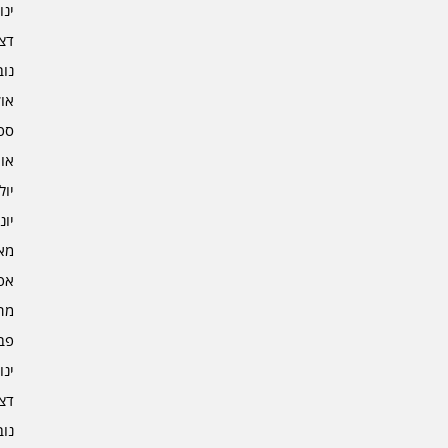
ינוא
דצמב
נובמ
אוקט
ספט
אוגו
יולי 3
יוני 3
מאי 3
אפרי
מרץ 
פברו
ינוא
דצמב
נובמ