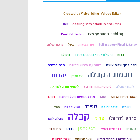
קבלה
Created by Video Editor #Video Editor
live
dealing with adversity final.mp4
חכמת הקבלה
rav yehuda ashlag
Real Kabbalah
Self mastery Final (2).mp4
אור אצילות
בעל
ברכת שלום
הגות
הילולתא רבי נחמן מברסלב
הסולם
הרב ברוך שלום אשלג
זוהר עם פירוש הסולם
חיים בריאים
חכמת הקבלה
יהדות
טלזסטון
לימודי קבלה
ליקוטי מוהרן תורה ג
ליקוטי תורה לקריאה
מאמר לסיום הזוהר
מוהר
מרכז מורשת בעל הסולם
נאהב
ספירה
נשמה
סולם יהודה
ערוץ קבלה
פחד
קבלה
פרדס (יהדות)
צדיק
קבלה לעם
רבי נחמן
קלוריות
רבי חיים ויטאל
רבנים
שידור חי
שיר יסדותיו בההרי קודש
שער הכוונות
שערי קדושה