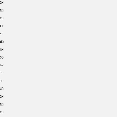
אפרי
מרץ 
פברו
ינוא
דצמב
נובמ
אוקט
ספט
אוגו
יולי 4
יוני 4
מאי 4
אפרי
מרץ 
פברו