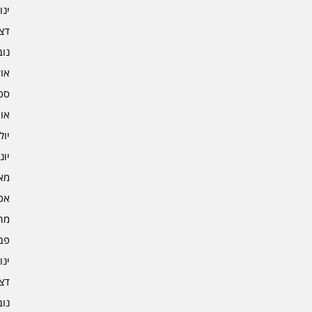
ינוא
דצמב
נובמ
אוקט
ספט
אוגו
יולי 2
יוני 2
מאי 2
אפרי
מרץ 
פברו
ינוא
דצמב
נובמ