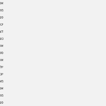
אפרי
מרץ 
פברו
ינוא
דצמב
נובמ
אוקט
ספט
אוגו
יולי 3
יוני 3
מאי 3
אפרי
מרץ 
פברו