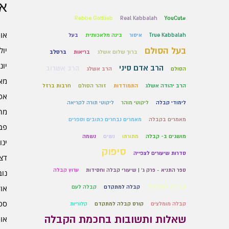
אר
Rebbe Gottlieb
Real Kabbalah
#YouCut
אוגו
True Kabbalah
איסור
בינה מלאכותית
בעל
בעל הסולם
יולי 6
ברוך שלום אשלג
בריאות
ברסלב
יוני 6
הרב אדם סיני
הרב אשרוב
הסולם
הרב אשלג
מאי 6
הרב יהודה אשלג
התמודדות
זוהר הסולם
חרבות ברזל
אפרי
לימודי קבלה
ליקוטי מוהר
ליקוטי תורה לקריאה
מרץ 
מאמרים בקבלה
מאמרים נבחרים כתובים וספרים
פברו
מושגים ב- קבלה
מתורתו
נשים
נשמה
ינוא
סיפוק
סדרות שיעורים לצפייה
דצמב
ספר התניא - פרק ג' | שיעורי קבלה וחסידות
ערוץ קבלה
נובמ
קבלה למתחיל
אוקט
קבלה למתקדם
קבלה לעם
ספט
קבלה מומלצים
קורס קבלה למתקדם
קלוריות
שאלות ותשובות בחכמת הקבלה
אוגו