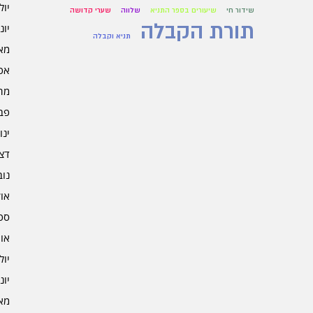
יולי 5
שידור חי
שיעורים בספר התניא
שלווה
שערי קדושה
תורת הקבלה
יוני 5
תניא וקבלה
מאי 5
אפרי
מרץ 
פברו
ינוא
דצמב
נובמ
אוקט
ספט
אוגו
יולי 4
יוני 4
מאי 4