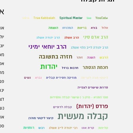
אר
#YouCut
live
Spiritual Master
True Kabbalah
איסור
אוגו
אלול
בורא
בריאות
המהרחו
העצמה
יולי 6
הרב אדם סיני
הרב אשלג
הרב יהודה אשלג
יוני 6
הרב יוחאי ימיני
הרב יהודה לייב הלוי אשלג
מאי 6
חזרה בתשובה
הרבש
השגה
זוהר
אפרי
יהדות
חכמת הנסתר
חרבות ברזל
מרץ 
ליקוטי תורה לקריאה
מוזיקה חסידית קבלית
נברא
נשים
פברו
סדרות שיעורים לצפייה
ינוא
ספר התניא - פרק ג' | שיעורי קבלה וחסידות
דצמב
פרדס (יהדות)
נובמ
קבלה לדתיים
קבלה מעשית
אוקט
קיצור ליקוטי מוהרן
ספט
רוחניות
קליפות
קרית אונו
רבי יהודה לייב אשלג
רבש