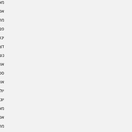
מאי 4
אפרי
מרץ 
פברו
ינוא
דצמב
נובמ
אוקט
ספט
אוגו
יולי 3
יוני 3
מאי 3
אפרי
מרץ 