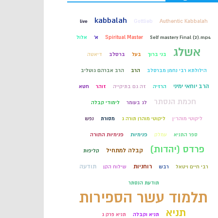
קבלה
kabbalah
live
Gottlieb
Authentic Kabbalah
Self mastery Final (2).mp4
Spiritual Master
א'
אלול
חכמת הקבלה
אשלג
בני ברוך
בעל
ברסלב
דיאטה
הילולתא רבי נחמן מברסלב
הרב
הרב אברהם גוטליב
הרב יוחאי ימיני
הרזיה
זה גם בתיקייה
זוהר
חטא
חכמת הנסתר
לג בעומר
לימודי קבלה
ליקוטי מוהר״ן
ליקוטי מוהרן תורה ג
מסורת
נפש
ספר התניא
עמלק
פנימיות
פנימיות התורה
פרדס (יהדות)
קבלה למתחיל
קליפות
רוחניות
תודעה
רבי חיים ויטאל
רבש
שילוח הקן
תודעת הנסתר
תלמוד עשר הספירות
תניא
תניא וקבלה
תניא פרק ג