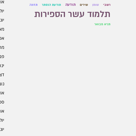
אוגו
תודעה
רשבי
שומן
שירים
תודעת הנסתר
תזונה
יולי 5
תלמוד עשר הספירות
יוני 5
תניא מבואר
מאי 5
אפרי
מרץ 
פברו
ינוא
דצמב
נובמ
אוקט
ספט
אוגו
יולי 4
יוני 4