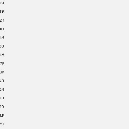
פברו
ינוא
דצמב
נובמ
אוקט
ספט
אוגו
יולי 2
יוני 2
מאי 2
אפרי
מרץ 
פברו
ינוא
דצמב