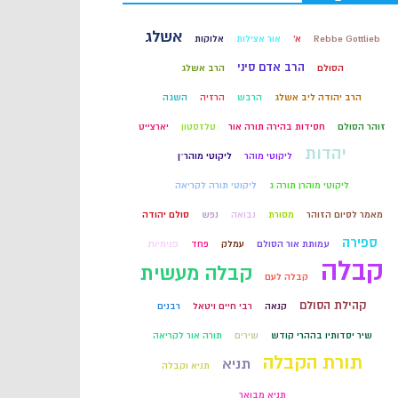
אשלג
קבלה
Rebbe Gottlieb
א'
אור אצילות
אלוקות
הרב אדם סיני
הסולם
הרב אשלג
חכמת הקבלה
הרב יהודה ליב אשלג
הרבש
הרזיה
השגה
זוהר הסולם
חסידות בהירה תורה אור
טלזסטון
יארצייט
יהדות
ליקוטי מוהר
ליקוטי מוהר״ן
ליקוטי מוהרן תורה ג
ליקוטי תורה לקריאה
מאמר לסיום הזוהר
מסורת
נבואה
נפש
סולם יהודה
ספירה
עמותת אור הסולם
עמלק
פחד
פנימיות
קבלה
קבלה מעשית
קבלה לעם
קהילת הסולם
קנאה
רבי חיים ויטאל
רבנים
שיר יסדותיו בההרי קודש
שירים
תורה אור לקריאה
תורת הקבלה
תניא
תניא וקבלה
תניא מבואר