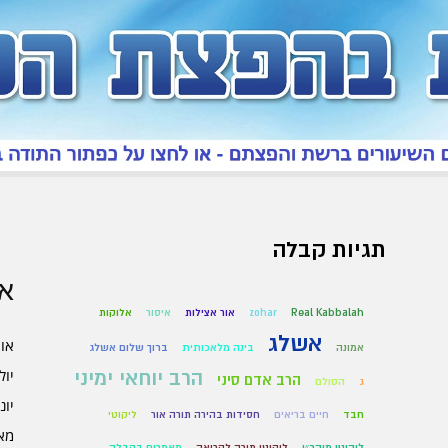
תגיות קבלה
אר
Real Kabbalah
zohar
אור אצילות
איסור
אלוקות
אשלג
אוגו
אמונה
בינה מלאכותית
ברוך שלום אשלג
יולי 6
הרב יוחאי ימיני
הרב אדם סיני
ג
הסולם
יוני 6
חבד
חיים בריאים
חסידות בהירה תורה אור
ליקוטי
מאי 6
ליקוטי מוהר״ן
ליקוטי תורה לקריאה
מאמרים בקבלה