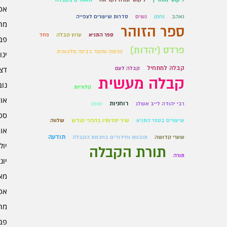
אפרי
נאהב
נחמן
נשים
סדרות שיעורים לצפייה
מרץ 
ספר הזוהר
ספר התניא
ערוץ קבלה
פחד
פברו
פרדס (יהדות)
פרשה ומועד בבינה מלכותית
ינוא
קבלה למתחיל
דצמב
קבלה לעם
קבלה מעשית
נובמ
קלוריות
אוקט
רוחניות
רבי יהודה לייב אשלג
שומן
ספט
שיעורים בספר התניא
שיר יסדותיו בההרי קודש
שלווה
אוגו
תודעה
שערי קדושה
תובנות וחידודים בחכמת הקבלה
יולי 5
תורת הקבלה
תורה
יוני 5
מאי 5
אפרי
מרץ 
פברו