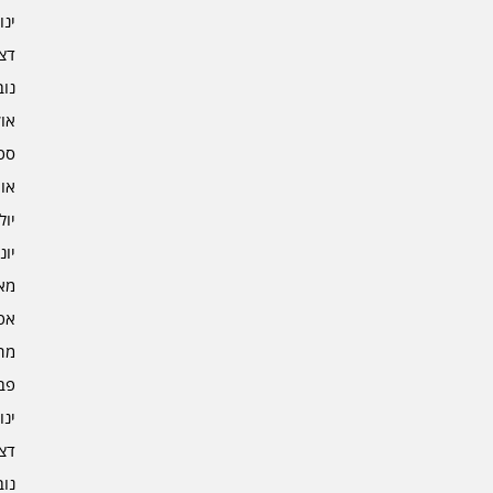
ינוא
דצמב
נובמ
אוקט
ספט
אוגו
יולי 4
יוני 4
מאי 4
אפרי
מרץ 
פברו
ינוא
דצמב
נובמ