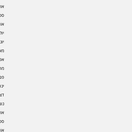
אוקט
ספט
אוגו
יולי 3
יוני 3
מאי 3
אפרי
מרץ 
פברו
ינוא
דצמב
נובמ
אוקט
ספט
אוגו