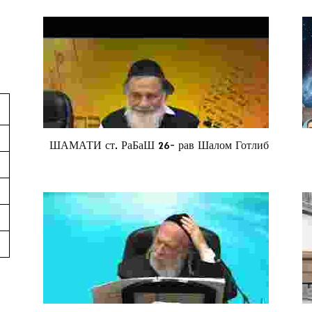
ШАМАТИ ст. РаБаШ 26- рав Шалом Готлиб