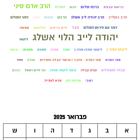
הרב אדם סיני
ברכת שלום
הסולם
בריאות טבעית
הגות
הרב גוטליב
הרב יהודה ליב אשלג
הרבש
זוהר הסולם
הרזיה
זוהר
זוהר עם פירוש הסולם
חבד
חיים בריאים
טלזסטון
טעימה
יהודה לייב הלוי אשלג
ליקוטי
ליקוטי מוהר״ן
ליקוטי מוהרן תורה ג
מוהר
מוהרן
מסורת
מתורתו
נבואה
ספר התניא
ספר התניא - פרק ג' | שיעורי קבלה וחסידות
עמלק
פחד
קבלה למתחילים
קורס קבלה
קיצור ליקוטי מוהרן
רבי חיים ויטאל
רבנים
רשבי
שילוח הקן
תניא לצפייה
פברואר 2025
א
ב
ג
ד
ה
ו
ש