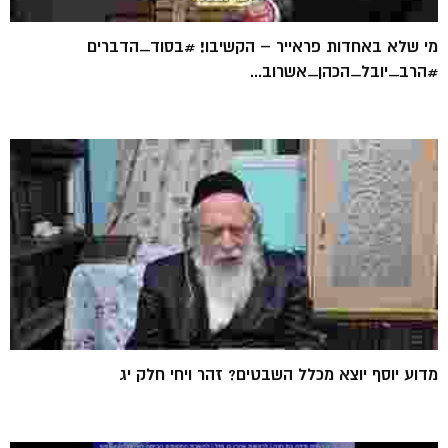
מי שלא באחדות פראייר – הקשיבו! #בסוד_הדברים
#הרב_יובל_הכהן_אשרוב...
מדוע יוסף יוצא מכלל השבטים? זהר ויחי חלק יג