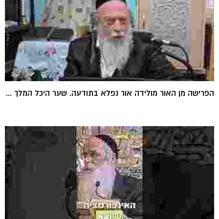
הפרישה מן האור מולידה אור נפלא בתודעה. שער היכל המלך ...