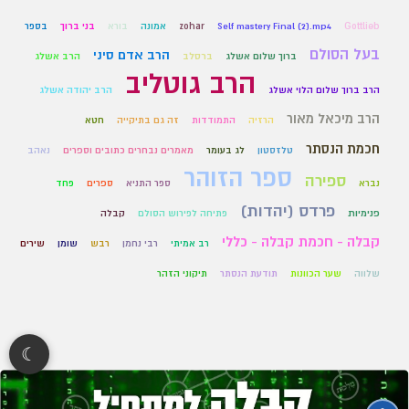
Gottlieb
Self mastery Final (2).mp4
zohar
אמונה
בורא
בני ברוך
בספר
בעל הסולם
הרב אדם סיני
ברוך שלום אשלג
ברסלב
הרב אשלג
הרב גוטליב
הרב ברוך שלום הלוי אשלג
הרב יהודה אשלג
הרב מיכאל מאור
הרזיה
התמודדות
זה גם בתיקייה
חטא
חכמת הנסתר
טלזסטון
לג בעומר
מאמרים נבחרים כתובים וספרים
נאהב
ספר הזוהר
ספירה
נברא
ספר התניא
ספרים
פחד
פרדס (יהדות)
פנימיות
פתיחה לפירוש הסולם
קבלה
קבלה - חכמת קבלה - כללי
רב אמיתי
רבי נחמן
רבש
שומן
שירים
שלווה
שער הכוונות
תודעת הנסתר
תיקוני הזהר
☾