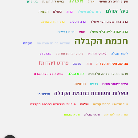
אשלג
איך בוחרים רב אמיתי
אלול
במעגלות השנה
בני ברוך
בעל הסולם
ברוך שלום אשלג
הגות
הסולם
העצמה
הרב ברוך שלום הלוי אשלג
הרב גוטליב
הרב יהודה אשלג
הרב יהודה לייב הלוי אשלג
חטא
חיים בריאים
חכמת הקבלה
חסידות בהירה תורה אור
טעימה
לימוד קבלה
ליקוטי מוהר״ן
ליקוטי מוהרן תורה ג
מברסלב
פרדס (יהדות)
מוזיקה חסידית קבלית
נחמן
נשמה
פרשה ומועד בבינה מלכותית
קורס קבלה
קורס קבלה למתקדם
רוחניות
קיצור ליקוטי מוהרן
רבנים
שאלות ותשובות בחכמת הקבלה
שידור חי
שיר יסדותיו בההרי קודש
שלווה
תובנות וחידודים בחכמת הקבלה
תורה אור לקריאה
תנאי קבלה
תניא מבואר