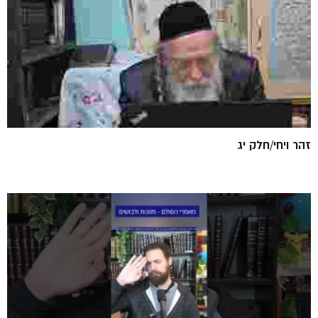
זהר ויחי/חלק יג