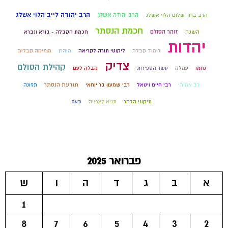
הרב יהודה לייב הלוי אשלג
הרב יהודה אשלג
הרב ברוך שלום הלוי אשלג
חכמת הנסתר
זוהר הסולם
השגה
חכמת הקבלה - בורא ונברא
יהדות
לימוד קבלה
ליקוטי תורה לקריאה
מוהרן
מוזיקה קבלית
צדיק
קהילת הסולם
נחמן
עמלק
עשר הספירות
קבלה לעם
רב אמיתי
רבי חיים ויטאל
רבי שמעון בר יוחאי
תודעת הנסתר
תזונה
תיקוני הזהר
תניא לצפייה
תעס
פברואר 2025
א
ב
ג
ד
ה
ו
ש
1
8
7
6
5
4
3
2