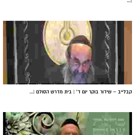
|...
קבלייב – שידור בוקר יום ד' | בית מדרש הסולם |...