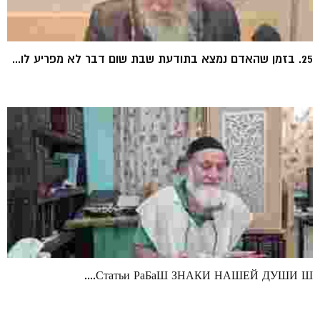
25. בזמן שהאדם נמצא בתודעת שבת שום דבר לא מפריע לו...
Статьи РаБаШ ЗНАКИ НАШЕЙ ДУШИ Ш....