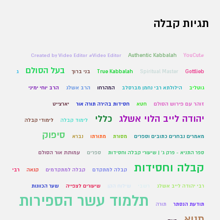
תגיות קבלה
Created by Video Editor #Video Editor
Authentic Kabbalah
#YouCut
בעל הסולם
Gottlieb
Spiritual Master
True Kabbalah
בני ברוך
ג
גוטליב
הילולתא רבי נחמן מברסלב
המהרחו
הרב אשלג
הרב יוחי ימיני
זוהר עם פירוש הסולם
חטא
חסידות בהירה תורה אור
יארצייט
יהודה לייב הלוי אשלג
כללי
לימוד קבלה
לימודי קבלה
סיפוק
מאמרים נבחרים כתובים וספרים
מסורת
מתורתו
נברא
ספר התניא - פרק ג' | שיעורי קבלה וחסידות
ספרים
עמותת אור הסולם
קבלה וחסידות
קבלה למתקדם
קבלה למתקדמים
קנאה
רבי
רבי יהודה לייב אשלג
רשבי
שילוח הקן
שיעורים לצפייה
שער הכוונות
תלמוד עשר הספירות
תודעת הנסתר
תורה
תניא