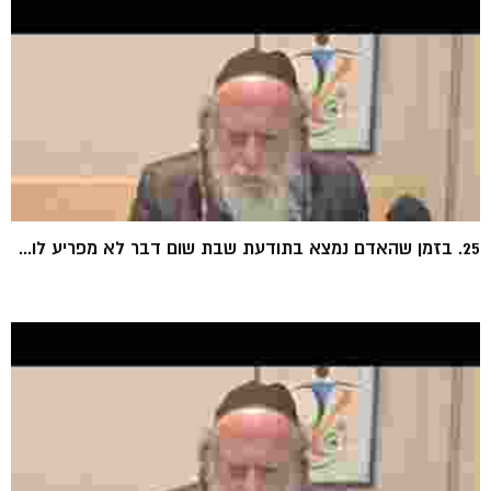
25. בזמן שהאדם נמצא בתודעת שבת שום דבר לא מפריע לו...