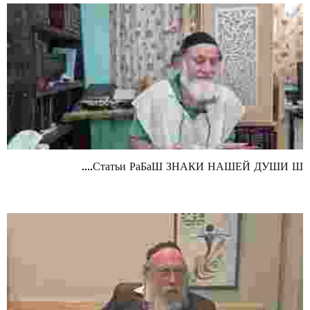
Статьи РаБаШ ЗНАКИ НАШЕЙ ДУШИ Ш....