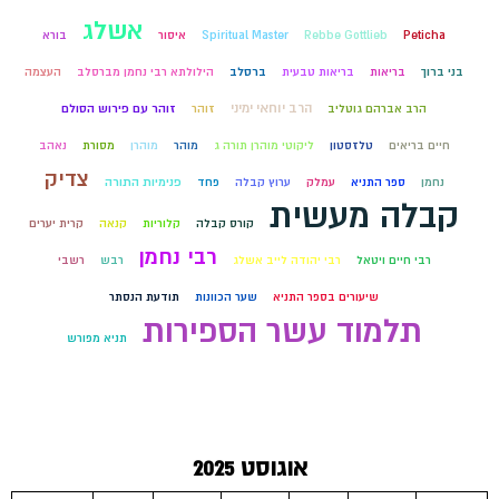
אשלג
Peticha
Rebbe Gottlieb
Spiritual Master
איסור
בורא
בני ברוך
בריאות
בריאות טבעית
ברסלב
הילולתא רבי נחמן מברסלב
העצמה
הרב יוחאי ימיני
הרב אברהם גוטליב
זוהר
זוהר עם פירוש הסולם
חיים בריאים
טלזסטון
ליקוטי מוהרן תורה ג
מוהר
מוהרן
מסורת
נאהב
צדיק
נחמן
ספר התניא
עמלק
ערוץ קבלה
פחד
פנימיות התורה
קבלה מעשית
קורס קבלה
קלוריות
קנאה
קרית יערים
רבי נחמן
רבי חיים ויטאל
רבי יהודה לייב אשלג
רבש
רשבי
שיעורים בספר התניא
שער הכוונות
תודעת הנסתר
תלמוד עשר הספירות
תניא מפורש
אוגוסט 2025