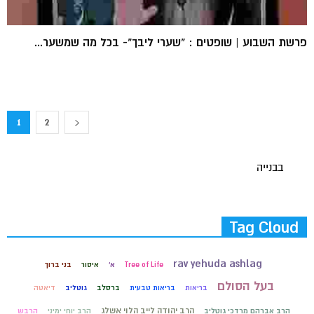
פרשת השבוע | שופטים : "שערי ליבך"- בכל מה שמשער...
1
2
בבנייה
Tag Cloud
rav yehuda ashlag
Tree of Life
א'
איסור
בני ברוך
בעל הסולם
בריאות
בריאות טבעית
ברסלב
גוטליב
דיאטה
הרב יהודה לייב הלוי אשלג
הרב אברהם מרדכי גוטליב
הרב יוחי ימיני
הרבש