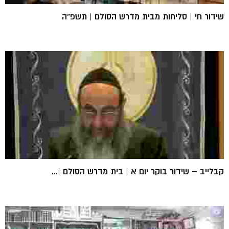
שידור חי | סליחות מבית מדרש הסולם | תשפ"ה
קבלייב – שידור בוקר יום א | בית מדרש הסולם |...