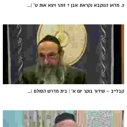
3. מדוע הנוקבא נקראת אבן ? זוהר ויצא אות ט' |...
קבלייב – שידור בוקר יום א' | בית מדרש הסולם |...