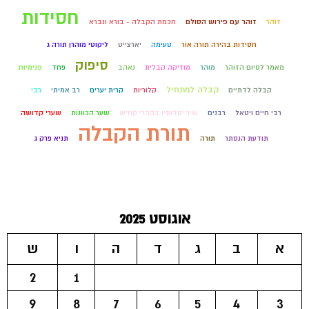
חסידות
זוהר
זוהר עם פירוש הסולם
חכמת הקבלה - בורא ונברא
חסידות בהירה תורה אור
טעימה
יארצייט
ליקוטי מוהרן תורה ג
סיפוק
מאמר לסיום הזוהר
מוהר
מוזיקה קבלית
נאהב
פחד
פנימיות
קבלה למתחיל
קבלה לדתיים
קלוריות
קרית יערים
רב אמיתי
רבי
רבי חיים ויטאל
רבנים
שיר יסדותיו בההרי קודש
שער הכוונות
שערי קדושה
תורת הקבלה
תודעת הנסתר
תורה
תניא פרק ג
אוגוסט 2025
א
ב
ג
ד
ה
ו
ש
2
1
9
8
7
6
5
4
3