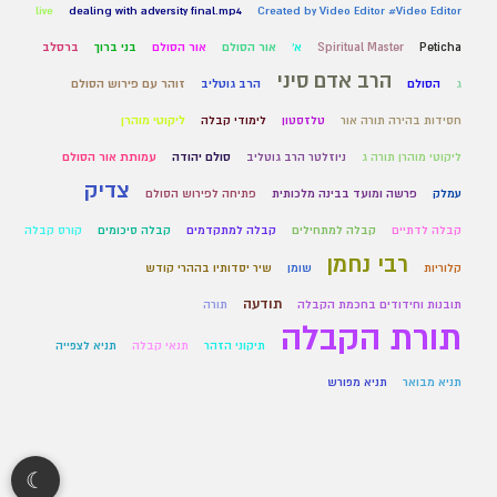
live
dealing with adversity final.mp4
Created by Video Editor #Video Editor
Peticha
Spiritual Master
א'
אור הסולם
אור הסולם
בני ברוך
ברסלב
הרב אדם סיני
ג
הסולם
הרב גוטליב
זוהר עם פירוש הסולם
חסידות בהירה תורה אור
טלזסטון
לימודי קבלה
ליקוטי מוהרן
ליקוטי מוהרן תורה ג
ניוזלטר הרב גוטליב
סולם יהודה
עמותת אור הסולם
צדיק
עמלק
פרשה ומועד בבינה מלכותית
פתיחה לפירוש הסולם
קבלה לדתיים
קבלה למתחילים
קבלה למתקדמים
קבלה סיכומים
קורס קבלה
רבי נחמן
קלוריות
שומן
שיר יסדותיו בההרי קודש
תודעה
תובנות וחידודים בחכמת הקבלה
תורה
תורת הקבלה
תיקוני הזהר
תנאי קבלה
תניא לצפייה
תניא מבואר
תניא מפורש
☾