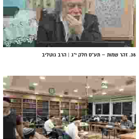
38. זהר שמות – תע"ס חלק י"ג | הרב גוטליב