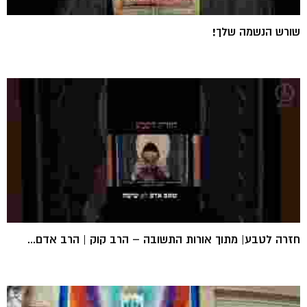
שורש הנשמה שלך!
חזרה לטבע| מתוך אורות התשובה – הרב קוק | הרב אדם...