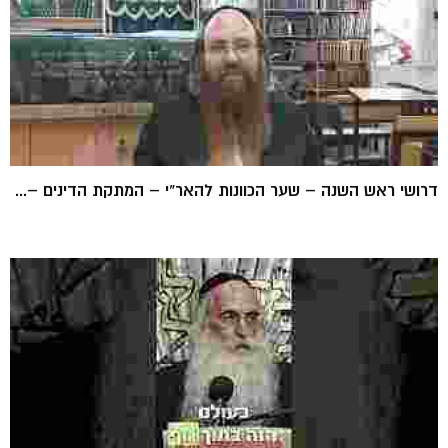
דרושי ראש השנה – שער הכוונות להאר"י – המתקת הדינים –...