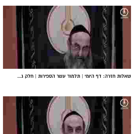
שאלות חזרה: דף היומי | תלמוד עשר הספירות | חלק ג...