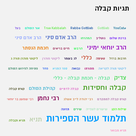
תגיות קבלה
#YouCut
Gottlieb
Rebbe Gottlieb
True Kabbalah
אור הסולם
בעל
הרב אדם סיני
הרב אדם סיני
ברכת שלום
גוטליב
המהרחו
הרב יוחאי ימיני
חכמת הנסתר
הרבש
חיים בריאים
כללי
חרבות ברזל
טעימה
לג בעומר
ליקוטי מוהרן
ליקוטי מוהרן תורה ג
ליקוטי תורה לקריאה
מתורתו
נבואה
ספר התניא
פחד
פתיחה לפירוש הסולם
צדיק
קבלה - חכמת קבלה - כללי
קבלה וחסידות
קהילת הסולם
קבלה לדתיים
קורס קבלה
רבי נחמן
קורס קבלה למתקדם
רבי יהודה לייב אשלג
רבי שמעון בר יוחאי
שילוח הקן
שיעורים לצפייה
שירים
תזונה
תלמוד עשר הספירות
תניא
תניא וקבלה
תניא מבואר