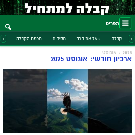
תפריט
קבלה
שאל את הרב
חסידות
חכמת הקבלה
הלכ
‹
›
2025
אוגוסט
ארכיון חודשי: אוגוסט 2025