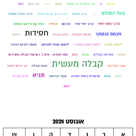
zohar
א'
איך בוחרים רב אמיתי
איסור
בורא
בני ברוך
בעל
בעל הסולם
הרב
הרב אשלג
הרב ברוך שלום אשלג
הרב יהודה אשלג
הרב יוחאי ימיני
הרב יוחי ימיני
הרבש
הרזיה
זוהר עם פירוש הסולם
חסידות
חכמת הנסתר
חכמת הקבלה - בורא ונברא
ליקוטי
ליקוטי מוהרן
ליקוטי מוהרן תורה ג
ליקוטי תורה לקריאה
מאמר לסיום הזוהר
מוהרן
מוזיקה קבלית
נברא
נפש
ספר התניא - פרק ג' | שיעורי קבלה וחסידות
קבלה מעשית
עשר הספירות
קורס קבלה
רבי חיים ויטאל
תניא
רבש
שומן
שיעורים בספר התניא
שערי קדושה
תניא וקבלה
תעס
אוגוסט 2025
א
ב
ג
ד
ה
ו
ש