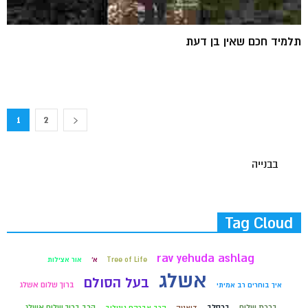
תלמיד חכם שאין בן דעת
1
2
בבנייה
Tag Cloud
rav yehuda ashlag
Tree of Life
א'
אור אצילות
אשלג
בעל הסולם
ברוך שלום אשלג
איך בוחרים רב אמיתי
ברכת שלום
ברסלב
הרב ברוך שלום אשלג
דיאטה
הרב אברהם גוטליב