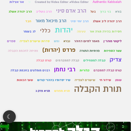
Authentic Kabbalah
Created by Video Editor #Video Editor
א'
אור אצילות
הרב אדם סיני
בורא
בני ברוך
בעל
הרב גוטליב
הרב יהודה אשלג
הרב מיכאל מאור
הרב יהודה ליב אשלג
הרב יוחי ימיני
חבד
יהדות
כללי
חסידות בהירה תורה אור
טעימה
לג בעומר
ליקוטי מוהר״ן
מאמר לסיום הזוהר
נברא
נפש
סדרות שיעורים לצפייה
ספרים
פרדס (יהדות)
עשר הספירות
פנימיות התורה
פתיחה לחכמת הקבלה
צדיק
קבלה למתחילים
קבלה למתקדמים
קורס קבלה
רבי נחמן
קורס קבלה למתקדם
קלוריות
רבנים מומלצים בחכמת קבלה
שומן
שידור חי
שיעורים לצפייה
שיר יסדותיו בההרי קודש
שער הכוונות
תורת הקבלה
תניא מפורש
תניא פרק ג
☾