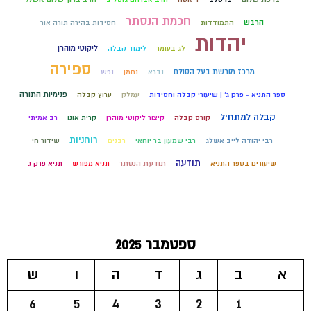
חכמת הנסתר
הרבש
התמודדות
חסידות בהירה תורה אור
יהדות
ליקוטי מוהרן
לג בעומר
לימוד קבלה
ספירה
מרכז מורשת בעל הסולם
נברא
נחמן
נפש
פנימיות התורה
ספר התניא - פרק ג' | שיעורי קבלה וחסידות
עמלק
ערוץ קבלה
קבלה למתחיל
קורס קבלה
קיצור ליקוטי מוהרן
קרית אונו
רב אמיתי
רוחניות
רבי יהודה לייב אשלג
רבי שמעון בר יוחאי
רבנים
שידור חי
תודעה
שיעורים בספר התניא
תודעת הנסתר
תניא מפורש
תניא פרק ג
ספטמבר 2025
א
ב
ג
ד
ה
ו
ש
6
5
4
3
2
1