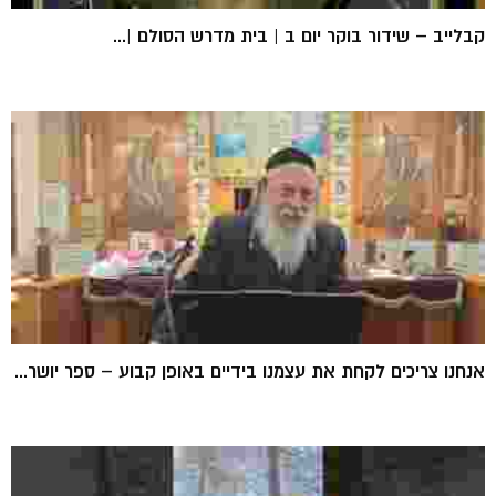
קבלייב – שידור בוקר יום ב | בית מדרש הסולם |...
אנחנו צריכים לקחת את עצמנו בידיים באופן קבוע – ספר יושר...