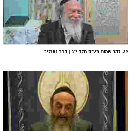
39. זהר שמות תע"ס חלק י"ג | הרב גוטליב