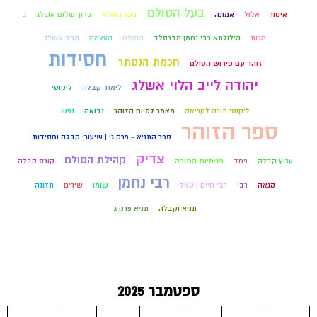
בעל הסולם
איסור
אלול
אמונה
בעל התניא
ברוך שלום אשלג
ג
הגות
הילולתא רבי נחמן מברסלב
הסולם
העצמה
הרב אשלג
חסידות
חכמת הנסתר
זוהר עם פירוש הסולם
יהודה לייב הלוי אשלג
לימוד קבלה
ליקוטי
ליקוטי תורה לקריאה
מאמר לסיום הזוהר
נבואה
נפש
ספר הזוהר
ספר התניא - פרק ג' | שיעורי קבלה וחסידות
צדיק
קהילת הסולם
ערוץ קבלה
פחד
פנימיות התורה
קורס קבלה
רבי נחמן
קנאה
רבי
רבי חיים ויטאל
שומן
שירים
תזונה
תניא וקבלה
תניא פרק ג
ספטמבר 2025