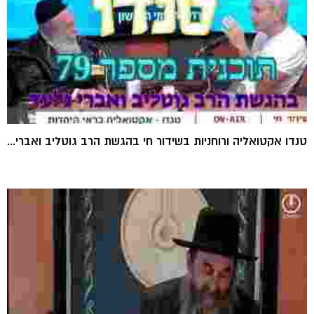
טנדו אקטואליה ורוחניות בשידור חי בהגשת הרב גוטליב ואברי...