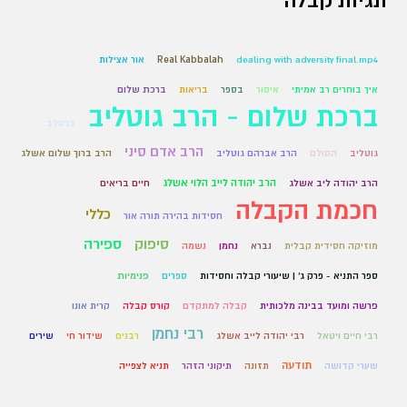
תגיות קבלה
dealing with adversity final.mp4
Real Kabbalah
אור אצילות
איך בוחרים רב אמיתי
איסור
בספר
בריאות
ברכת שלום
ברכת שלום - הרב גוטליב
ברסלב
הרב אדם סיני
גוטליב
הסולם
הרב אברהם גוטליב
הרב ברוך שלום אשלג
הרב יהודה לייב הלוי אשלג
הרב יהודה ליב אשלג
חיים בריאים
חכמת הקבלה
כללי
חסידות בהירה תורה אור
סיפוק
ספירה
מוזיקה חסידית קבלית
נברא
נחמן
נשמה
ספר התניא - פרק ג' | שיעורי קבלה וחסידות
ספרים
פנימיות
פרשה ומועד בבינה מלכותית
קבלה למתקדם
קורס קבלה
קרית אונו
רבי נחמן
רבי חיים ויטאל
רבי יהודה לייב אשלג
רבנים
שידור חי
שירים
תודעה
שערי קדושה
תזונה
תיקוני הזהר
תניא לצפייה