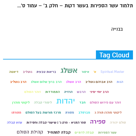
תלמוד עשר הספירות בעשר דקות – חלק ב' – עמוד ס'...
בבנייה
Tag Cloud
אשלג
Spiritual Master
א'
איסור
בריאות טבעית
גוטליב
דיאטה
הגות
הרב אברהם גוטליב
הרב אשלג
הרב ברוך שלום אשלג
הרב גוטליב
הרב יוחי ימיני
הרבש
הרזיה
התמודדות
זוהר הסולם
יהדות
זוהר עם פירוש הסולם
חבד
לימודי קבלה
ליקוטי מוהרן
ליקוטי מוהרן תורה ג
מברסלב
מסורת
מרכז מורשת בעל הסולם
מתורתו
ספירה
סולם יהודה
ספר התניא - פרק ג' | שיעורי קבלה וחסידות
ערוץ קבלה
קהילת הסולם
קבלה למתחיל
עשר הספירות
קבלה לדתיים