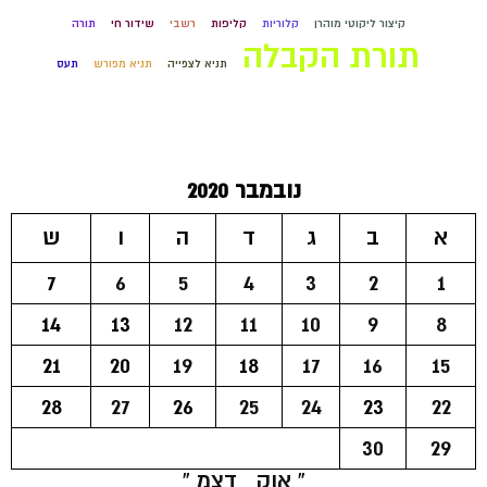
קיצור ליקוטי מוהרן
קלוריות
קליפות
רשבי
שידור חי
תורה
תורת הקבלה
תניא לצפייה
תניא מפורש
תעס
נובמבר 2020
א
ב
ג
ד
ה
ו
ש
7
6
5
4
3
2
1
14
13
12
11
10
9
8
21
20
19
18
17
16
15
28
27
26
25
24
23
22
30
29
« אוק
דצמ »