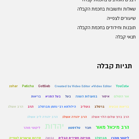
שאלות ותשובות בחכמת הקבלה
שיעורים לצפייה
תובנות וחידודים בחכמת הקבלה
תנאי קבלה
תגיות קבלה
zohar
Peticha
Gottlieb
Created by Video Editor #Video Editor
#YouCut
אור הסולם
איסור
במעגלות השנה
בעל
בעל התניא
בריאות
בריאות טבעית
ברסלב
גוטליב
הילולתא רבי נחמן מברסלב
הרב
הרב אשלג
הרב ברוך שלום הלוי אשלג
הרב יהודה אשלג
הרב יהודה ליב אשלג
יהדות
הרב מיכאל מאור
חבד
טלזסטון
ליקוטי מוהר
ליקוטי מוהרן
מברסלב
מוזיקה חסידית קבלית
נבואה
סדרות שיעורים לצפייה