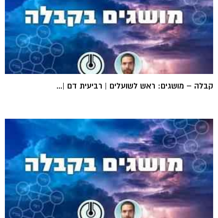
קבלה – מושגים: ראש לשועלים | רביעית דם |...