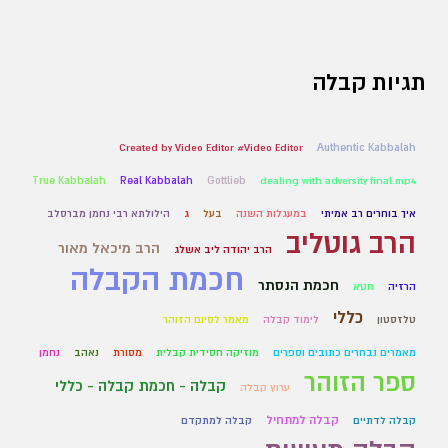
תגיות קבלה
Created by Video Editor #Video Editor
Authentic Kabbalah
True Kabbalah
Real Kabbalah
Gottlieb
dealing with adversity final.mp4
איך בוחרים רב אמיתי
במעגלות השנה
בעל
ג
הילולתא רבי נחמן מברסלב
הרב גוטליב
הרב מיכאל מאור
הרב יהודה ליב אשלג
חכמת הקבלה
חכמת הנסתר
הרזיה
חטא
כללי
טלזסטון
לימוד קבלה
מאמר לסיום הזוהר
מאמרים נבחרים כתובים וספרים
מוזיקה חסידית קבלית
מסורת
נאהב
נחמן
ספר הזוהר
קבלה - חכמת קבלה - כללי
ערוץ קבלה
קבלה למתחיל
קבלה לדתיים
קבלה למתקדם