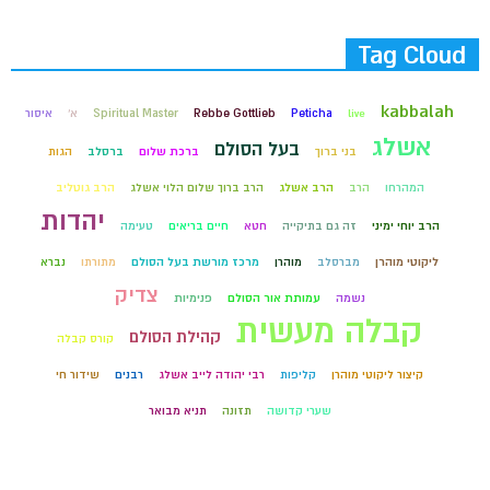
Tag Cloud
kabbalah
live
Peticha
Rebbe Gottlieb
Spiritual Master
א'
איסור
אשלג
בעל הסולם
בני ברוך
ברכת שלום
ברסלב
הגות
המהרחו
הרב
הרב אשלג
הרב ברוך שלום הלוי אשלג
הרב גוטליב
יהדות
הרב יוחי ימיני
זה גם בתיקייה
חטא
חיים בריאים
טעימה
ליקוטי מוהרן
מברסלב
מוהרן
מרכז מורשת בעל הסולם
מתורתו
נברא
צדיק
נשמה
עמותת אור הסולם
פנימיות
קבלה מעשית
קהילת הסולם
קורס קבלה
קיצור ליקוטי מוהרן
קליפות
רבי יהודה לייב אשלג
רבנים
שידור חי
שערי קדושה
תזונה
תניא מבואר