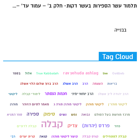
תלמוד עשר הספירות בעשר דקות- חלק ב' – עמוד עד' –...
בבנייה
Tag Cloud
rav yehuda ashlag
Gottlieb
live
True Kabbalah
אלול
בספר
בריאות
העצמה
הרב
הרב אשלג
הרב ברוך שלום הלוי אשלג
חכמת הנסתר
הרב יוחאי ימיני
הרב יהודה ליב אשלג
לימודי קבלה
ליקוטי
ליקוטי מוהר״ן
ליקוטי מוהרן
ליקוטי מוהרן תורה ג
מאמר לסיום הזוהר
מוהרן
סיפוק
ספירה
מרכז מורשת בעל הסולם
נבואה
נפש
נשים
ספר התניא
קבלה
פרדס (יהדות)
צדיק
פחד
קבלה לדתיים
קבלה למתחילים
קורס קבלה
קיצור ליקוטי מוהרן
קנאה
קרית יערים
רבי