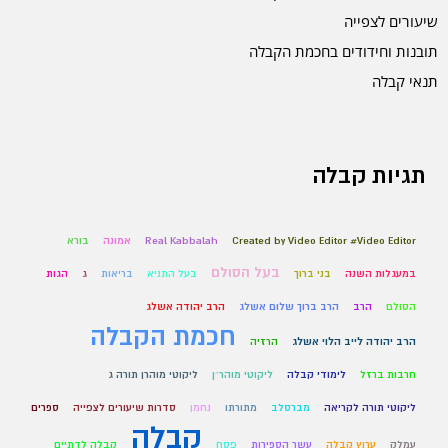
שיעורים לצפייה
תובנות וחידודים בחכמת הקבלה
תנאי קבלה
תגיות קבלה
Created by Video Editor #Video Editor
Real Kabbalah
אמונה
בורא
בעל הסולם
במעגלות השנה
בני ברוך
בעל התניא
בריאות
ג
הגות
הסולם
הרב
הרב ברוך שלום אשלג
הרב יהודה אשלג
חכמת הקבלה
הרב יהודה לייב הלוי אשלג
הרזיה
חרבות ברזל
לימודי קבלה
ליקוטי מוהר״ן
ליקוטי מוהרן תורה ג
ליקוטי תורה לקריאה
מברסלב
מתורתו
נחמן
סדרות שיעורים לצפייה
ספרים
קבלה
עמלק
ערוץ קבלה
עשר הספירות
פסח
קבלה לדתיים