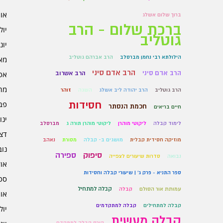
אוגו
ברוך שלום אשלג
ברכת שלום - הרב
יולי 6
גוטליב
יוני 6
הילולתא רבי נחמן מברסלב
הרב אברהם גוטליב
מאי 6
הרב אדם סיני
הרב אדם סיני
הרב אשרוב
אפרי
מרץ 
הרב גוטליב
הרב יהודה ליב אשלג
השגה
זוהר
חסידות
פברו
חכמת הנסתר
חיים בריאים
ינוא
לימוד קבלה
ליקוטי מוהרן
ליקוטי מוהרן תורה ג
מברסלב
דצמב
מוזיקה חסידית קבלית
מושגים ב- קבלה
מסורת
נאהב
נובמ
סיפוק
ספירה
נבואה
סדרות שיעורים לצפייה
אוקט
ספר התניא - פרק ג' | שיעורי קבלה וחסידות
ספט
קבלה למתחיל
עמותת אור הסולם
קבלה
אוגו
קבלה למתחילים
קבלה למתקדמים
יולי 5
קבלה מעשית
קורס קבלה למתקדם