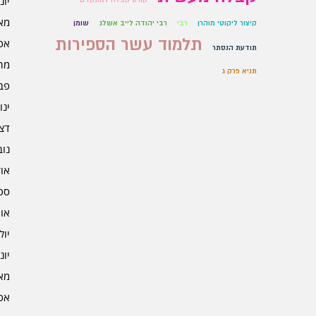
יוני 5
מאי 5
קיצור ליקוטי מוהרן
רבי
רבי יהודה לייב אשלג
שומן
תלמוד עשר הספירות
אפרי
תודעת הנסתר
מרץ 
תניא פרק ג
פברו
ינוא
דצמב
נובמ
אוקט
ספט
אוגו
יולי 4
יוני 4
מאי 4
אפרי