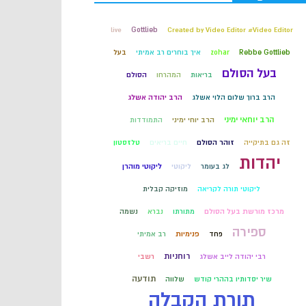
קבלה
live
Gottlieb
Created by Video Editor #Video Editor
Rebbe Gottlieb
zohar
איך בוחרים רב אמיתי
בעל
חכמת הקבלה
בעל הסולם
בריאות
המהרחו
הסולם
הרב ברוך שלום הלוי אשלג
הרב יהודה אשלג
הרב יוחאי ימיני
הרב יוחי ימיני
התמודדות
זה גם בתיקייה
זוהר הסולם
חיים בריאים
טלזסטון
יהדות
לג בעומר
ליקוטי
ליקוטי מוהרן
ליקוטי תורה לקריאה
מוזיקה קבלית
מרכז מורשת בעל הסולם
מתורתו
נברא
נשמה
ספירה
פחד
פנימיות
רב אמיתי
רוחניות
רבי יהודה לייב אשלג
רשבי
תודעה
שיר יסדותיו בההרי קודש
שלווה
תורת הקבלה