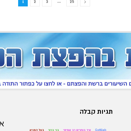
...
1
2
3
25
תגיות קבלה
אר
Gottlieb
איך בוחרים רב אמיתי
בני ברוך
בעל התניא