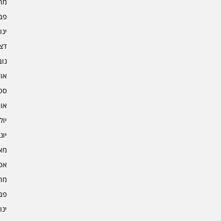
מרץ 
פברו
ינוא
דצמב
נובמ
אוקט
ספט
אוגו
יולי 3
יוני 3
מאי 3
אפרי
מרץ 
פברו
ינוא