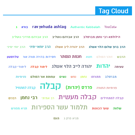
Tag Cloud
rav yehuda ashlag
#YouCut
Authentic Kabbalah
בורא
ג
הילולתא רבי נחמן מברסלב
הרב אברהם גוטליב
הרב אברהם מרדכי גוטליב
הרב יוחאי ימיני
הרב ברוך שלום הלוי אשלג
הרב יהודה ליב אשלג
הרב יוחי ימיני
חכמת הנסתר
הרבש
זוהר הסולם
חטא
חסידות בהירה תורה אור
טלזסטון
יהדות
יהודה לייב הלוי אשלג
טעימה
לימוד קבלה
לימודי קבלה
מברסלב
מתורתו
נחמן
נפש
נשים
עמותת אור הסולם
פנימיות
קבלה
פרדס (יהדות)
קבלה למתחיל
פנימיות התורה
קבלה מעשית
רבי נחמן
קבלה למתחילים
רב אמיתי
רבנים
תלמוד עשר הספירות
שלווה
שער הכוונות
תניא מפורש
תניא פרק ג
תעס