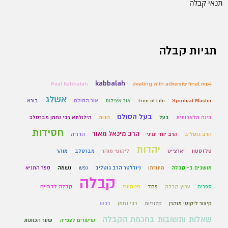
תנאי קבלה
תגיות קבלה
kabbalah
Real Kabbalah
dealing with adversity final.mp4
אשלג
Spiritual Master
Tree of Life
אור אצילות
אור הסולם
בורא
בעל הסולם
בינה מלאכותית
בעל
הגות
הילולתא רבי נחמן מברסלב
חסידות
הרב מיכאל מאור
הרב גוטליב
הרב יוחי ימיני
הרזיה
יהדות
טלזסטון
יארצייט
ליקוטי מוהר
מברסלב
מוהר
מושגים ב- קבלה
מתורתו
ניוזלטר הרב גוטליב
נפש
נשמה
ספר התניא
קבלה
ספרים
ערוץ קבלה
פחד
פנימיות
קבלה לדתיים
קיצור ליקוטי מוהרן
קלוריות
רבי נחמן
רבש
שאלות ותשובות בחכמת הקבלה
שיעורים לצפייה
שער הכוונות