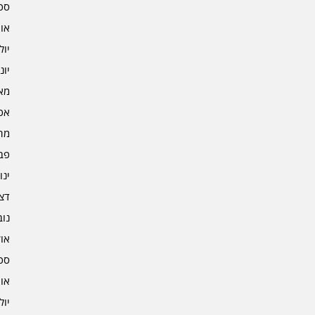
ספט
אוגו
יולי 2
יוני 2
מאי 2
אפרי
מרץ 
פברו
ינוא
דצמב
נובמ
אוקט
ספט
אוגו
יולי 1