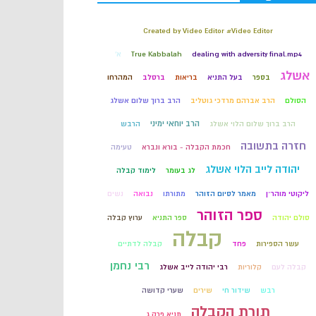
קבלה
Created by Video Editor #Video Editor
dealing with adversity final.mp4
True Kabbalah
א'
חכמת הקבלה
אשלג
בספר
בעל התניא
בריאות
ברסלב
המהרחו
הסולם
הרב אברהם מרדכי גוטליב
הרב ברוך שלום אשלג
הרב יוחאי ימיני
הרב ברוך שלום הלוי אשלג
הרבש
חזרה בתשובה
חכמת הקבלה - בורא ונברא
טעימה
יהודה לייב הלוי אשלג
לג בעומר
לימוד קבלה
ליקוטי מוהר״ן
מאמר לסיום הזוהר
מתורתו
נבואה
נשים
ספר הזוהר
סולם יהודה
ספר התניא
ערוץ קבלה
קבלה
עשר הספירות
פחד
קבלה לדתיים
רבי נחמן
קבלה לעם
קלוריות
רבי יהודה לייב אשלג
רבש
שידור חי
שירים
שערי קדושה
תורת הקבלה
תניא פרק ג