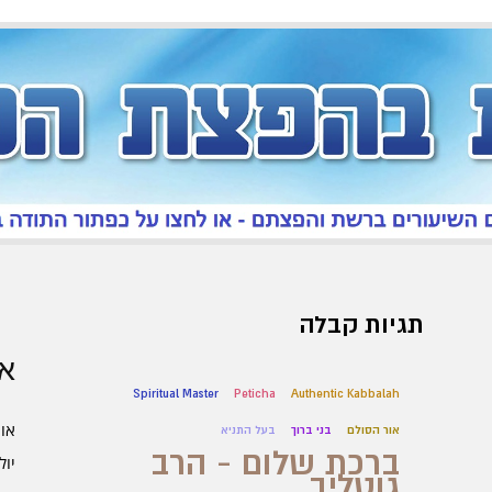
תגיות קבלה
אר
Spiritual Master
Peticha
Authentic Kabbalah
אוגו
אור הסולם
בני ברוך
בעל התניא
ברכת שלום - הרב
יולי 6
גוטליב