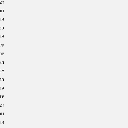
דצמב
נובמ
אוקט
ספט
אוגו
יולי 3
יוני 3
מאי 3
אפרי
מרץ 
פברו
ינוא
דצמב
נובמ
אוקט