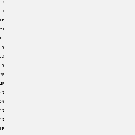
מרץ 
פברו
ינוא
דצמב
נובמ
אוקט
ספט
אוגו
יולי 4
יוני 4
מאי 4
אפרי
מרץ 
פברו
ינוא