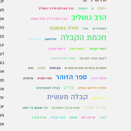
יוני 6
ברסלב
ג
העצמה
הרב אברהם מרדכי גוטליב
מאי 6
הרב גוטליב
אפרי
הרב יהודה לייב הלוי אשלג
מרץ 
חזרה בתשובה
התמודדות
חבד
חכמת הקבלה
פברו
טלזסטון
לג בעומר
ינוא
לימודי קבלה
ליקוטי מוהר
ליקוטי מוהרן
דצמב
ליקוטי תורה לקריאה
מאמר לסיום הזוהר
נובמ
מאמרים נבחרים כתובים וספרים
מברסלב
מוהרן
נפש
אוקט
ספר הזוהר
סולם יהודה
ספר התניא
פנימיות
ספט
צדיק
אוגו
פתיחה לפירוש הסולם
קבלה למתקדמים
קבלה מעשית
יולי 5
קבלה לעם
יוני 5
קהילת הסולם
קורס קבלה למתקדם
רבי שמעון בר יוחאי
מאי 5
רשבי
שילוח הקן
תזונה
תנאי קבלה
תניא פרק ג
אפרי