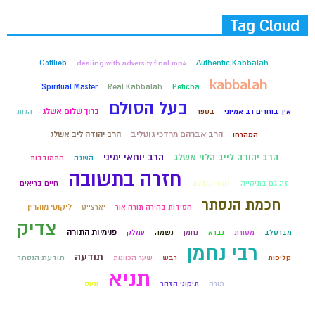
Tag Cloud
Gottlieb
dealing with adversity final.mp4
Authentic Kabbalah
kabbalah
Spiritual Master
Real Kabbalah
Peticha
בעל הסולם
ברוך שלום אשלג
איך בוחרים רב אמיתי
בספר
הגות
הרב אברהם מרדכי גוטליב
הרב יהודה ליב אשלג
המהרחו
הרב יוחאי ימיני
הרב יהודה לייב הלוי אשלג
השגה
התמודדות
חזרה בתשובה
זוהר הסולם
זה גם בתיקייה
חיים בריאים
חכמת הנסתר
ליקוטי מוהר״ן
חסידות בהירה תורה אור
יארצייט
צדיק
פנימיות התורה
מברסלב
מסורת
נברא
נחמן
נשמה
עמלק
רבי נחמן
תודעה
קליפות
רבש
שער הכוונות
תודעת הנסתר
תניא
תורה
תיקוני הזהר
תעס