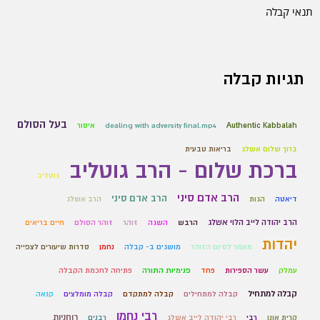
תנאי קבלה
תגיות קבלה
בעל הסולם
Authentic Kabbalah
dealing with adversity final.mp4
איסור
ברוך שלום אשלג
בריאות טבעית
ברכת שלום - הרב גוטליב
גוטליב
הרב אדם סיני
הרב אדם סיני
דיאטה
הגות
הרב אשלג
הרב יהודה לייב הלוי אשלג
הרבש
השגה
זוהר
זוהר הסולם
חיים בריאים
יהדות
מאמר לסיום הזוהר
מושגים ב- קבלה
נחמן
סדרות שיעורים לצפייה
עמלק
עשר הספירות
פחד
פנימיות התורה
פתיחה לחכמת הקבלה
קבלה למתחיל
קבלה למתחילים
קבלה למתקדם
קבלה מומלצים
קנאה
רבי נחמן
רוחניות
קרית אונו
רבי
רבי יהודה לייב אשלג
רבנים