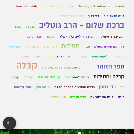
True Kabbalah
Spiritual Master
live
dealing with adversity final.mp4
בינה מלאכותית
בני ברוך
ברוך שלום אשלג
ברכת שלום - הרב גוטליב
ברסלב
הגות
הרב יהודה אשלג
הרב יהודה לייב הלוי אשלג
הרבש
זוהר הסולם
חסידות
זוהר עם פירוש הסולם
חבד
חסידות בהירה תורה אור
יארצייט
לג בעומר
ליקוטי מוהר
מוהר
מסורת
נאהב
נחמן
נשמה
סולם יהודה
קבלה
ספר הזוהר
עמלק
פרשה ומועד בבינה מלכותית
קבלה וחסידות
קהילת הסולם
קבלה למתקדמים
קלוריות
קנאה
רבי נחמן
רבי
רבנים מומלצים בחכמת קבלה
שילוח הקן
שערי קדושה
תורה
תורה אור לקריאה
תניא וקבלה
תניא פרק ג
☾