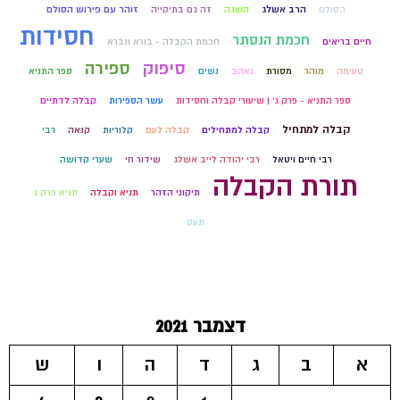
הסולם
הרב אשלג
השגה
זה גם בתיקייה
זוהר עם פירוש הסולם
חסידות
חכמת הנסתר
חיים בריאים
חכמת הקבלה - בורא ונברא
סיפוק
ספירה
טעימה
מוהר
מסורת
נאהב
נשים
ספר התניא
ספר התניא - פרק ג' | שיעורי קבלה וחסידות
עשר הספירות
קבלה לדתיים
קבלה למתחיל
קבלה למתחילים
קבלה לעם
קלוריות
קנאה
רבי
רבי חיים ויטאל
רבי יהודה לייב אשלג
שידור חי
שערי קדושה
תורת הקבלה
תיקוני הזהר
תניא וקבלה
תניא פרק ג
תעס
דצמבר 2021
א
ב
ג
ד
ה
ו
ש