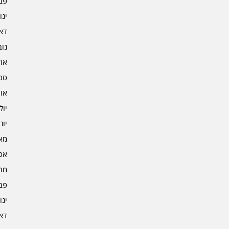
פברו
ינוא
דצמב
נובמ
אוקט
ספט
אוגו
יולי 4
יוני 4
מאי 4
אפרי
מרץ 
פברו
ינוא
דצמב