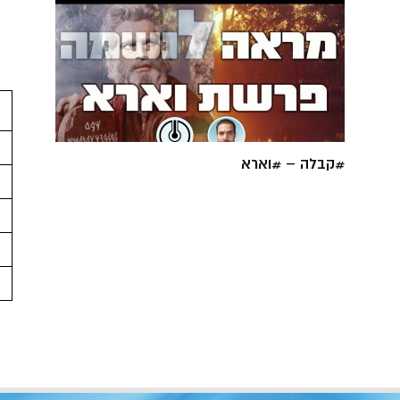
#קבלה – #וארא