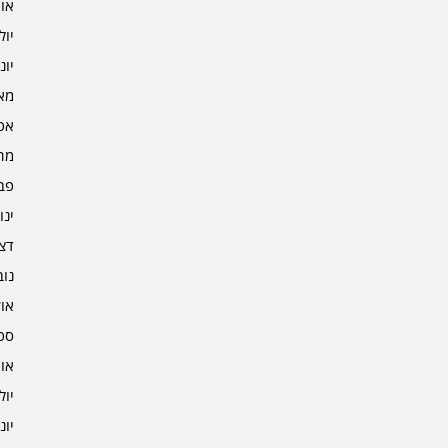
אוגו
יולי 2
יוני 2
מאי 2
אפרי
מרץ 
פברו
ינוא
דצמב
נובמ
אוקט
ספט
אוגו
יולי 1
יוני 1