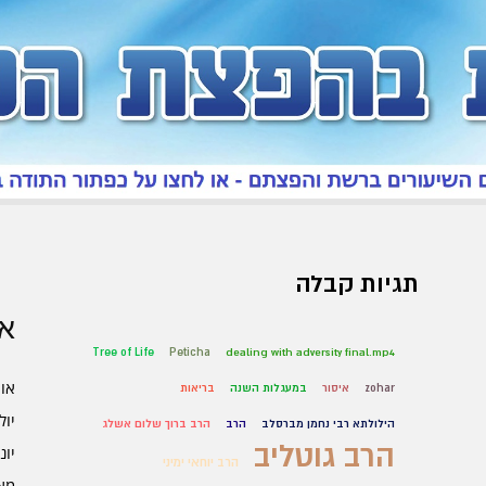
תגיות קבלה
אר
Tree of Life
Peticha
dealing with adversity final.mp4
אוגו
zohar
איסור
במעגלות השנה
בריאות
יולי 6
הילולתא רבי נחמן מברסלב
הרב
הרב ברוך שלום אשלג
הרב גוטליב
יוני 6
הרב יוחאי ימיני
מאי 6