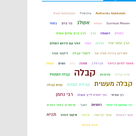
קבלה
Real Kabbalah
Peticha
Authentic Kabbalah
אשלג
Spiritual Master
zohar
בני ברוך
בספר
חכמת הקבלה
הסולם
העצמה
הרב
הרב ברוך שלום אשלג
הרב יוחאי ימיני
הרזיה
זוהר
זוהר עם פירוש הסולם
חסידות בהירה תורה אור
לימודי קבלה
ליקוטי מוהר
מאמר לסיום הזוהר
מברסלב
מוהרן
נפש
נשים
נשמה
קבלה
קבלה למתחיל
ערוץ קבלה
פנימיות
קבלה מעשית
קהילת הסולם
קורס קבלה
רבי נחמן
רב אמיתי
רבי יהודה לייב אשלג
רוחניות
רבי שמעון בר יוחאי
רשבי
שיעורים בספר התניא
תניא
שער הכוונות
שערי קדושה
תזונה
תיקוני הזהר
תניא מבואר