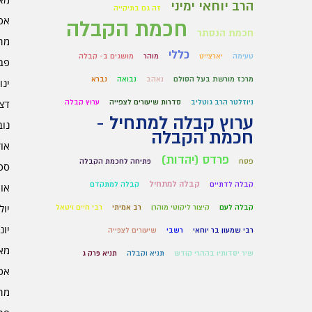
הרב יוחאי ימיני
זה גם בתיקייה
אפרי
חכמת הקבלה
חכמת הנסתר
מרץ 
כללי
טעימה
יארצייט
מוהר
מושגים ב- קבלה
פברו
מרכז מורשת בעל הסולם
נאהב
נבואה
נברא
ינוא
דצמב
ניוזלטר הרב גוטליב
סדרות שיעורים לצפייה
ערוץ קבלה
ערוץ קבלה למתחיל -
נובמ
חכמת הקבלה
אוקט
פרדס (יהדות)
פסח
פתיחה לחכמת הקבלה
ספט
קבלה למתחיל
קבלה לדתיים
קבלה למתקדם
אוגו
יולי 5
קבלה לעם
קיצור ליקוטי מוהרן
רב אמיתי
רבי חיים ויטאל
יוני 5
רבי שמעון בר יוחאי
רשבי
שיעורים לצפייה
מאי 5
שיר יסדותיו בההרי קודש
תניא וקבלה
תניא פרק ג
אפרי
מרץ 