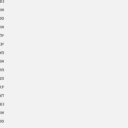
נובמ
אוקט
ספט
אוגו
יולי 3
יוני 3
מאי 3
אפרי
מרץ 
פברו
ינוא
דצמב
נובמ
אוקט
ספט