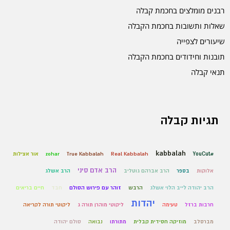
רבנים מומלצים בחכמת קבלה
שאלות ותשובות בחכמת הקבלה
שיעורים לצפייה
תובנות וחידודים בחכמת הקבלה
תנאי קבלה
תגיות קבלה
kabbalah
#YouCut
Real Kabbalah
True Kabbalah
zohar
אור אצילות
הרב אדם סיני
אלוקות
בספר
הרב אברהם גוטליב
הרב אשלג
הרב יהודה לייב הלוי אשלג
הרבש
זוהר עם פירוש הסולם
חבד
חיים בריאים
יהדות
חרבות ברזל
טעימה
ליקוטי מוהרן תורה ג
ליקוטי תורה לקריאה
מברסלב
מוזיקה חסידית קבלית
מתורתו
נבואה
סולם יהודה