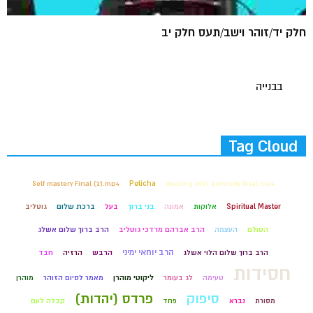
חלק יד/זוהר וישב/תעס חלק יב
בבנייה
Tag Cloud
Self mastery Final (2).mp4
Peticha
dealing with adversity final.mp4
Spiritual Master
אלוקות
אמונה
בני ברוך
בעל
ברכת שלום
גוטליב
הסולם
העצמה
הרב אברהם מרדכי גוטליב
הרב ברוך שלום אשלג
הרב יוחאי ימיני
הרב ברוך שלום הלוי אשלג
הרבש
הרזיה
חבד
חסידות
טעימה
לג בעומר
ליקוטי מוהרן
מאמר לסיום הזוהר
מוהרן
סיפוק
פרדס (יהדות)
מסורת
נברא
פחד
קבלה לעם