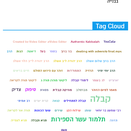
בבנייה
Tag Cloud
Created by Video Editor #Video Editor
Authentic Kabbalah
#YouCut
dealing with adversity final.mp4
בני ברוך
בספר
בעל
דיאטה
הגות
הרב
הרב ברוך שלום אשלג
הרב יהודה ליב אשלג
הרב יהודה לייב הלוי אשלג
הרב יוחי ימיני
הרזיה
התמודדות
זוהר עם פירוש הסולם
חיים בריאים
יארצייט
לג בעומר
לימודי קבלה
ליקוטי מוהרן תורה ג
ליקוטי תורה לקריאה
סיפוק
צדיק
מאמר לסיום הזוהר
מברסלב
מוזיקה קבלית
מסורת
קבלה
קבלה למתחילים
קנאה
קרית יערים
רב אמיתי
רבי שמעון בר יוחאי
שומן
שילוח הקן
שירים
שער הכוונות
תורה אור לקריאה
תלמוד עשר הספירות
תזונה
תניא וקבלה
תניא לצפייה
תעס