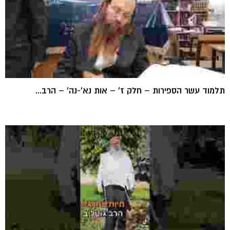
תלמוד עשר הספירות – חלק ז' – אות נא'-נה' – הרב...