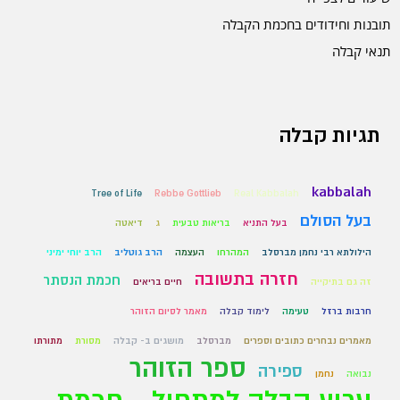
תובנות וחידודים בחכמת הקבלה
תנאי קבלה
תגיות קבלה
kabbalah
Tree of Life
Rebbe Gottlieb
Real Kabbalah
בעל הסולם
בעל התניא
בריאות טבעית
ג
דיאטה
הילולתא רבי נחמן מברסלב
המהרחו
העצמה
הרב גוטליב
הרב יוחי ימיני
חזרה בתשובה
חכמת הנסתר
זה גם בתיקייה
חיים בריאים
חרבות ברזל
טעימה
לימוד קבלה
מאמר לסיום הזוהר
מאמרים נבחרים כתובים וספרים
מברסלב
מושגים ב- קבלה
מסורת
מתורתו
ספר הזוהר
ספירה
נבואה
נחמן