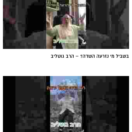
בשביל מי נזרעה השדה? – הרב גוטליב