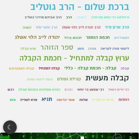
ברכת שלום - הרב גוטליב
הילולתא רבי נחמן מברסלב
העצמה
הרב
הרב אברהם מרדכי גוטליב
הרב אדם סיני
הרב יהודה לייב הלוי אשלג
הרב יוחאי ימיני
השגה
יהודה לייב הלוי אשלג
חכמת הנסתר
התמודדות
חרבות ברזל
ספר הזוהר
ליקוטי תורה לקריאה
מוהרן
נחמן
ערוץ קבלה
ערוץ קבלה למתחיל - חכמת הקבלה
קבלה - חכמת קבלה - כללי
קבלה למתחיל
קבלה
קבלה למתקדמים
קבלה מעשית
קהילת הסולם
קיצור ליקוטי מוהרן
רבי חיים ויטאל
רבי שמעון בר יוחאי
רבנים
רבנים מומלצים בחכמת קבלה
רבש
תניא
רוחניות
שיעורים לצפייה
שלווה
שערי קדושה
תניא לצפייה
תעס
☾