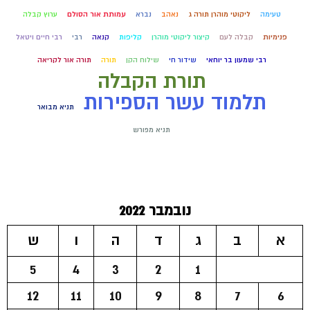
טעימה
ליקוטי מוהרן תורה ג
נאהב
נברא
עמותת אור הסולם
ערוץ קבלה
פנימיות
קבלה לעם
קיצור ליקוטי מוהרן
קליפות
קנאה
רבי
רבי חיים ויטאל
רבי שמעון בר יוחאי
שידור חי
שילוח הקן
תורה
תורה אור לקריאה
תורת הקבלה
תלמוד עשר הספירות
תניא מבואר
תניא מפורש
נובמבר 2022
א
ב
ג
ד
ה
ו
ש
5
4
3
2
1
12
11
10
9
8
7
6