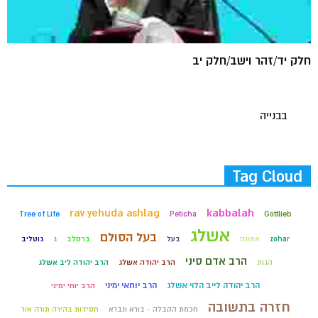
חלק יד/זהר וישב/חלק יב
בבנייה
Tag Cloud
rav yehuda ashlag
kabbalah
Tree of Life
Peticha
Gottlieb
אשלג
בעל הסולם
zohar
אמונה
בעל
ברסלב
ג
גוטליב
הרב אדם סיני
הגות
הרב יהודה אשלג
הרב יהודה ליב אשלג
הרב יהודה לייב הלוי אשלג
הרב יוחאי ימיני
הרב יוחי ימיני
חזרה בתשובה
חכמת הקבלה - בורא ונברא
חסידות בהירה תורה אור