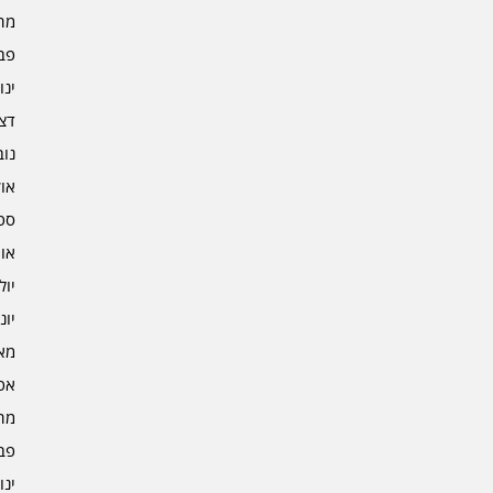
מרץ 
פברו
ינוא
דצמב
נובמ
אוקט
ספט
אוגו
יולי 3
יוני 3
מאי 3
אפרי
מרץ 
פברו
ינוא