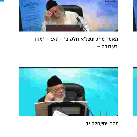
מאמר מ'"ג תשנ"א חלק ב' – 197 – "מהו
בעבודה –...
זהר ויחי/חלק יב