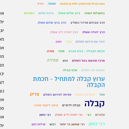
dealing with adversity final.mp4
אמונה
בורא
אוגו
במעגלות השנה
ברוך שלום אשלג
ברכת שלום
המהרחו
יולי 6
הרב אברהם מרדכי גוטליב
הרב ברוך שלום אשלג
יוני 6
הרב יהודה אשלג
הרב יהודה ליב אשלג
מאי 6
זוהר עם פירוש הסולם
חבד
חטא
אפרי
חכמת הקבלה - בורא ונברא
מוהר
מוהרן
מרץ 
ספירה
מרכז מורשת בעל הסולם
נפש
פברו
עמותת אור הסולם
ערוץ קבלה
ינוא
ערוץ קבלה למתחיל - חכמת
דצמב
הקבלה
נובמ
צדיק
פחד
פנימיות התורה
פתיחה לפירוש הסולם
אוקט
קבלה
קבלה לדתיים
קיצור ליקוטי מוהרן
ספט
קלוריות
רבי
רבי יהודה לייב אשלג
רבי נחמן
אוגו
רבי נחמן
רבי שמעון בר יוחאי
רבש
שילוח הקן
יולי 5