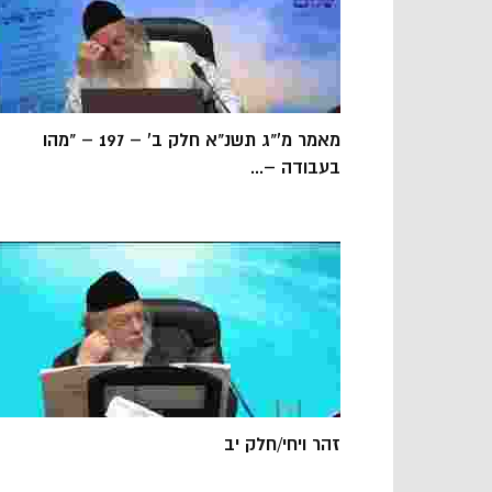
מאמר מ'"ג תשנ"א חלק ב' – 197 – "מהו
בעבודה –...
זהר ויחי/חלק יב