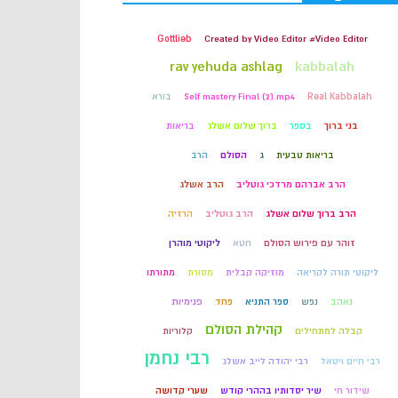
קבלה
Gottlieb
Created by Video Editor #Video Editor
kabbalah
rav yehuda ashlag
חכמת הקבלה
Real Kabbalah
Self mastery Final (2).mp4
בורא
בני ברוך
בספר
ברוך שלום אשלג
בריאות
בריאות טבעית
ג
הסולם
הרב
הרב אברהם מרדכי גוטליב
הרב אשלג
הרב ברוך שלום אשלג
הרב גוטליב
הרזיה
זוהר עם פירוש הסולם
חטא
ליקוטי מוהרן
ליקוטי תורה לקריאה
מוזיקה קבלית
מסורת
מתורתו
נאהב
נפש
ספר התניא
פחד
פנימיות
קהילת הסולם
קבלה למתחילים
קלוריות
רבי נחמן
רבי חיים ויטאל
רבי יהודה לייב אשלג
שידור חי
שיר יסדותיו בההרי קודש
שערי קדושה