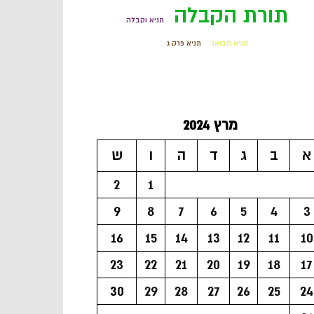
תורת הקבלה
תניא וקבלה
תניא מבואר
תניא פרק ג
מרץ 2024
א
ב
ג
ד
ה
ו
ש
2
1
9
8
7
6
5
4
3
16
15
14
13
12
11
10
23
22
21
20
19
18
17
30
29
28
27
26
25
24