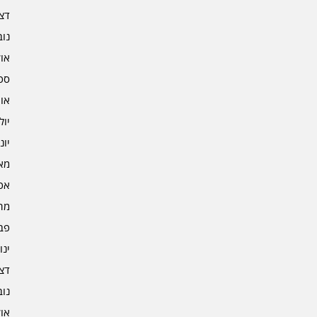
דצמב
נובמ
אוקט
ספט
אוגו
יולי 2
יוני 2
מאי 2
אפרי
מרץ 
פברו
ינוא
דצמב
נובמ
אוקט