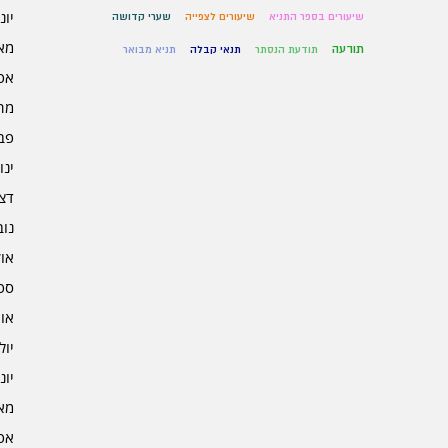
יוני 5
שיעורים בספר התניא
שיעורים לצפייה
שערי קדושה
מאי 5
תודעה
תודעת הנסתר
תנאי קבלה
תניא מבואר
אפרי
מרץ 
פברו
ינוא
דצמב
נובמ
אוקט
ספט
אוגו
יולי 4
יוני 4
מאי 4
אפרי