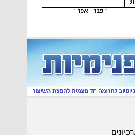
31
« פבר
אפר »
כיונים