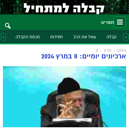
תפריט
קבלה
שאל את הרב
חסידות
חכמת הקבלה
הלכ
‹
›
2024
מרץ
8
ארכיונים יומיים: 8 במרץ 2024