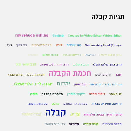
תגיות קבלה
rav yehuda ashlag
Gottlieb
Created by Video Editor #Video Editor
Self mastery Final (2).mp4
אור אצילות
בורא
בינה מלאכותית
בני ברוך
בעל
ברוך שלום אשלג
בריאות
בריאות טבעית
ברכת שלום
המהרחו
הרב יוחאי ימיני
הרב ברוך שלום אשלג
הרב גוטליב
הרב יהודה ליב אשלג
חכמת הקבלה
זוהר
חיים בריאים
חכמת הקבלה - בורא ונברא
יהדות
יהודה לייב הלוי אשלג
חסידות בהירה תורה אור
טלזסטון
לג בעומר
לימוד קבלה
ליקוטי מוהר״ן
מאמרים בקבלה
מוהרן
מוזיקה חסידית קבלית
עמותת אור הסולם
עמלק
פנימיות התורה
קבלה
צדיק
קבלה למתחיל
פרשה ומועד בבינה מלכותית
קבלה סיכומים
קורס קבלה
קלוריות
רבי חיים ויטאל