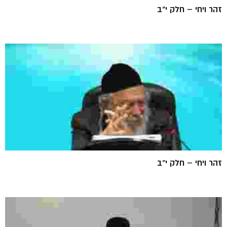
זהר ויחי – חלק י"ב
זהר ויחי – חלק י"ב