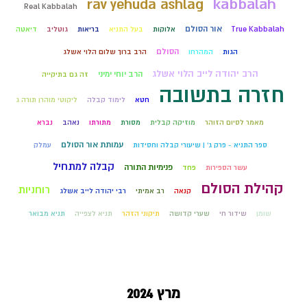
kabbalah
rav yehuda ashlag
Real Kabbalah
אור הסולם
True Kabbalah
אלוקות
בעל התניא
בריאות
גוטליב
דיאטה
הסולם
הגות
המהרחו
הרב ברוך שלום הלוי אשלג
הרב יהודה לייב הלוי אשלג
הרב יוחי ימיני
זה גם בתיקייה
חזרה בתשובה
חטא
לימוד קבלה
ליקוטי מוהרן תורה ג
מאמר לסיום הזוהר
מוזיקה קבלית
מסורת
מתורתו
נאהב
נברא
עמותת אור הסולם
ספר התניא - פרק ג' | שיעורי קבלה וחסידות
עמלק
קבלה למתחיל
פנימיות התורה
עשר הספירות
פחד
קהילת הסולם
רוחניות
קנאה
רב אמיתי
רבי יהודה לייב אשלג
שומן
שידור חי
שערי קדושה
תיקוני הזהר
תניא לצפייה
תניא מבואר
מרץ 2024