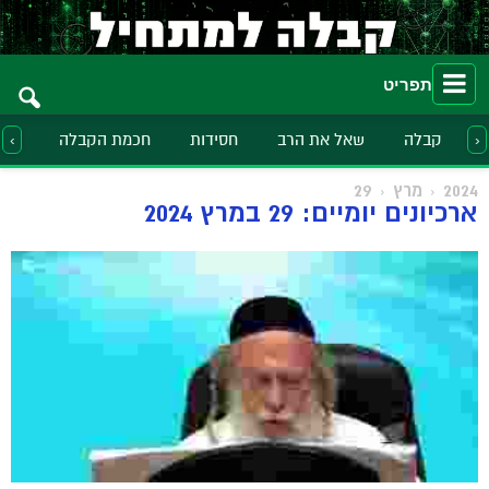
תפריט
קבלה
שאל את הרב
חסידות
חכמת הקבלה
הלכ
‹
›
2024
מרץ
29
ארכיונים יומיים: 29 במרץ 2024