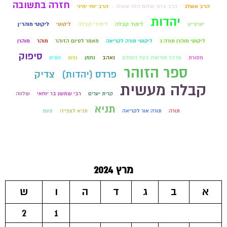
חזרה בתשובה
הרב אשלג
הרב ברוך שלום הלוי אשלג
הרב יוחי ימיני
יהדות
יארצייט
לימוד קבלה
לימודי קבלה
ליקוטי
ליקוטי מוהר״ן
ליקוטי מוהרן תורה ג
ליקוטי תורה לקריאה
מאמר לסיום הזוהר
מוהר
מוהרן
סיפוק
מסורת
מרכז מורשת בעל הסולם
נאהב
נחמן
נפש
נשים
ספר הזוהר
פרדס (יהדות)
צדיק
קבלה מעשית
קרית יערים
רבי שמעון בר יוחאי
שלווה
תניא
תורה
תורה אור לקריאה
תניא לצפייה
תעס
מרץ 2024
א
ב
ג
ד
ה
ו
ש
2
1