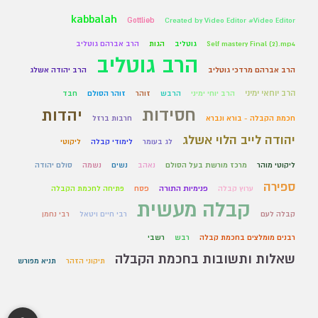
kabbalah
Gottlieb
Created by Video Editor #Video Editor
Self mastery Final (2).mp4
גוטליב
הגות
הרב אברהם גוטליב
הרב גוטליב
הרב אברהם מרדכי גוטליב
הרב יהודה אשלג
הרב יוחאי ימיני
הרב יוחי ימיני
הרבש
זוהר
זוהר הסולם
חבד
חסידות
יהדות
חכמת הקבלה - בורא ונברא
חרבות ברזל
יהודה לייב הלוי אשלג
לג בעומר
לימודי קבלה
ליקוטי
ליקוטי מוהר
מרכז מורשת בעל הסולם
נאהב
נשים
נשמה
סולם יהודה
ספירה
ערוץ קבלה
פנימיות התורה
פסח
פתיחה לחכמת הקבלה
קבלה מעשית
קבלה לעם
רבי חיים ויטאל
רבי נחמן
רבנים מומלצים בחכמת קבלה
רבש
רשבי
שאלות ותשובות בחכמת הקבלה
תיקוני הזהר
תניא מפורש