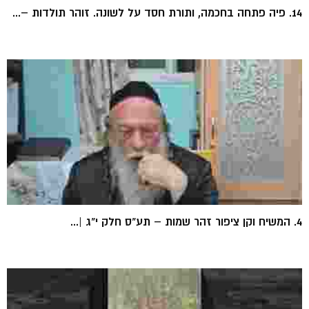
14. פיה פתחה בחכמה, ותורת חסד על לשונה. זוהר תולדות –...
4. המשיח וקן ציפור זהר שמות – תע"ס חלק י"ג |...