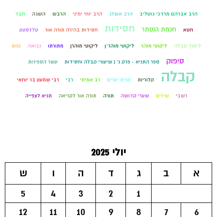
הרב אברהם מרדכי גוטליב
הרב אשלג
הרב יוחי ימיני
הרבש
השגה
חבד
חסידות
חכמת הנסתר
חטא
חסידות בהירה תורה אור
טלזסטון
לימוד קבלה
ליקוטי מוהר
ליקוטי מוהר״ן
ליקוטי מוהרן
מתורתו
נבואה
נפש
סיפוק
ספר התניא - פרק ג' | שיעורי קבלה וחסידות
עשר הספירות
קבלה
קלוריות
קרית יערים
רב אמיתי
רבי
רבי שמעון בר יוחאי
רשבי
שירים
שערי קדושה
תורה
תורה אור לקריאה
תניא לצפייה
יולי 2025
א
ב
ג
ד
ה
ו
ש
5
4
3
2
1
12
11
10
9
8
7
6