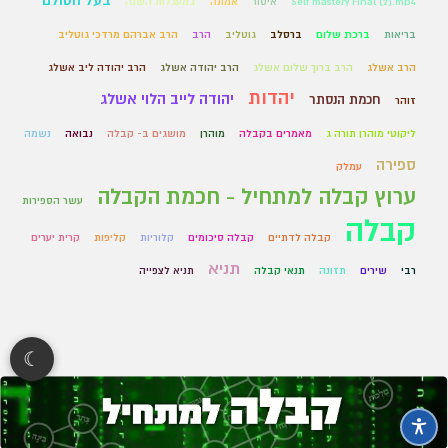
בעל הסולם
Self mastery Final (2).mp4
איסור
אמונה
במעגלות השנה
בריאות
ברכת שלום
ברסלב
גוטליב
הרב
הרב אברהם מרדכי גוטליב
הרב אשלג
הרב ברוך שלום אשלג
הרב יהודה אשלג
הרב יהודה ליב אשלג
יהדות
יהודה לייב הלוי אשלג
חכמת הנסתר
זוהר
ליקוטי מוהרן תורה ג
מאמרים בקבלה
מוהרן
מושגים ב- קבלה
נבואה
נשמה
ספירה
עמלק
ערוץ קבלה למתחיל - חכמת הקבלה
עשר הספירות
קבלה
קבלה לדתיים
קבלה סיכומים
קלוריות
קליפות
קרית יערים
תניא
רבי
שירים
תזונה
תנאי קבלה
תניא לצפייה
☾