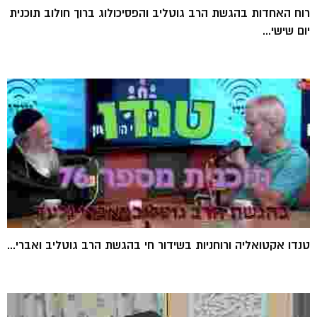
רוח האחדות בהגשת הרב גוטליב והפסיכולוג ברוך חולוב תוכנית
יום שישי...
טנדו אקטואליה ורוחניות בשידור חי בהגשת הרב גוטליב ואברי...