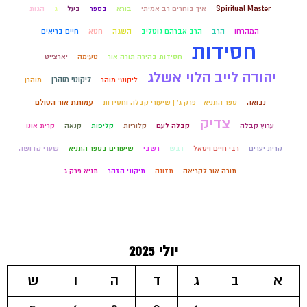
Spiritual Master
איך בוחרים רב אמיתי
בורא
בספר
בעל
ג
הגות
המהרחו
הרב
הרב אברהם גוטליב
השגה
חטא
חיים בריאים
חסידות
חסידות בהירה תורה אור
טעימה
יארצייט
יהודה לייב הלוי אשלג
ליקוטי מוהרן
ליקוטי מוהר
מוהרן
נבואה
ספר התניא - פרק ג' | שיעורי קבלה וחסידות
עמותת אור הסולם
צדיק
ערוץ קבלה
קבלה לעם
קלוריות
קליפות
קנאה
קרית אונו
קרית יערים
רבי חיים ויטאל
רבש
רשבי
שיעורים בספר התניא
שערי קדושה
תורה אור לקריאה
תזונה
תיקוני הזהר
תניא פרק ג
יולי 2025
א
ב
ג
ד
ה
ו
ש