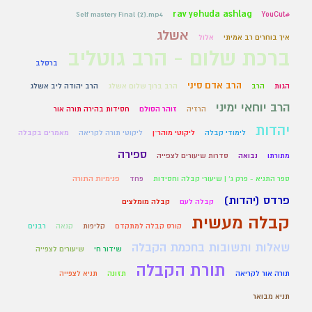
rav yehuda ashlag
Self mastery Final (2).mp4
#YouCut
אשלג
איך בוחרים רב אמיתי
אלול
ברכת שלום - הרב גוטליב
ברסלב
הרב אדם סיני
הגות
הרב
הרב ברוך שלום אשלג
הרב יהודה ליב אשלג
הרב יוחאי ימיני
הרזיה
זוהר הסולם
חסידות בהירה תורה אור
יהדות
לימודי קבלה
ליקוטי מוהר״ן
ליקוטי תורה לקריאה
מאמרים בקבלה
ספירה
מתורתו
נבואה
סדרות שיעורים לצפייה
ספר התניא - פרק ג' | שיעורי קבלה וחסידות
פחד
פנימיות התורה
פרדס (יהדות)
קבלה לעם
קבלה מומלצים
קבלה מעשית
קורס קבלה למתקדם
קליפות
קנאה
רבנים
שאלות ותשובות בחכמת הקבלה
שידור חי
שיעורים לצפייה
תורת הקבלה
תורה אור לקריאה
תזונה
תניא לצפייה
תניא מבואר