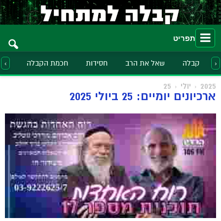
תפריט
קבלה
שאל את הרב
חסידות
חכמת הקבלה
הלכ
‹
›
2025
יולי
25
ארכיונים יומיים: 25 ביולי 2025