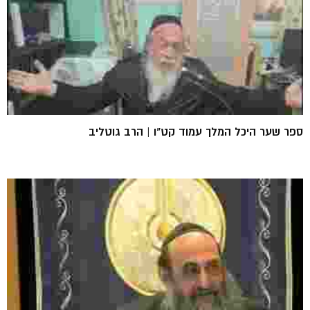
ספר שער היכל המלך עמוד קט"ו | הרב גוטליב