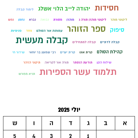
חסידות
יהודה לייב הלוי אשלג
לימוד קבלה
ליקוטי מוהר
ליקוטי מוהרן תורה ג
מוהרן
מסורת
נבואה
נברא
נחמן
נפש
ספר הזוהר
סיפוק
עמותת אור הסולם
פחד
פנימיות
קבלה מעשית
קבלה לדתיים
קבלה למתחילים
קהילת הסולם
קרית אונו
קרית יערים
רבי שמעון בר יוחאי
שידור חי
שילוח הקן
תודעת הנסתר
תורה אור לקריאה
תיקוני הזהר
תלמוד עשר הספירות
תניא מפורש
יולי 2025
א
ב
ג
ד
ה
ו
ש
5
4
3
2
1