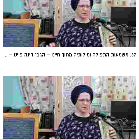
37. משמעות התפילה ומילותיה מתוך חיינו – הגב' דינה פייט –...