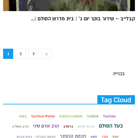
קבלייב – שידור בוקר יום ג' | בית מדרש הסולם |...
1
2
3
בבנייה
Tag Cloud
#YouCut
Gottlieb
Rebbe Gottlieb
Spiritual Master
בספר
בעל הסולם
הרב אדם סיני
ברכת שלום
ברסלב
הרב גוטליב
חכמת הנסתר
זוהר
חבד
חטא
חכמת הקבלה - בורא ונברא