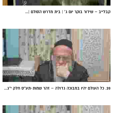
קבלייב – שידור בוקר יום ג' | בית מדרש הסולם |...
20. כל העולם יהיו במבוכה גדולה – זהר שמות-תע"ס חלק י"ג...