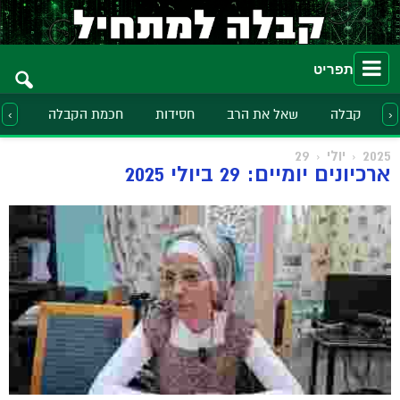
תפריט
קבלה
שאל את הרב
חסידות
חכמת הקבלה
הלכ
‹
›
2025
יולי
29
ארכיונים יומיים: 29 ביולי 2025