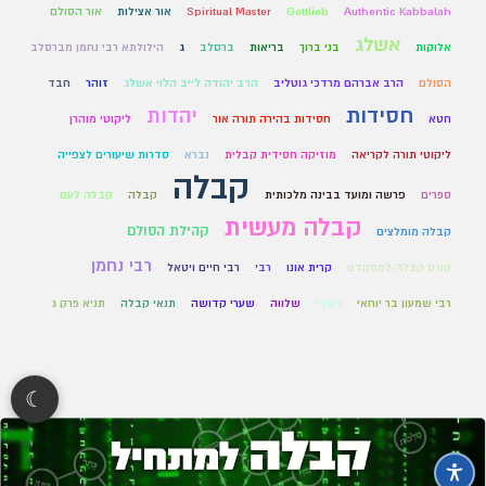
Authentic Kabbalah
Gottlieb
Spiritual Master
אור אצילות
אור הסולם
אשלג
אלוקות
בני ברוך
בריאות
ברסלב
ג
הילולתא רבי נחמן מברסלב
הסולם
הרב אברהם מרדכי גוטליב
הרב יהודה לייב הלוי אשלג
זוהר
חבד
חסידות
יהדות
חטא
חסידות בהירה תורה אור
ליקוטי מוהרן
ליקוטי תורה לקריאה
מוזיקה חסידית קבלית
נברא
סדרות שיעורים לצפייה
קבלה
ספרים
פרשה ומועד בבינה מלכותית
קבלה
קבלה לעם
קבלה מעשית
קהילת הסולם
קבלה מומלצים
רבי נחמן
קורס קבלה למתקדם
קרית אונו
רבי
רבי חיים ויטאל
רבי שמעון בר יוחאי
רשבי
שלווה
שערי קדושה
תנאי קבלה
תניא פרק ג
☾