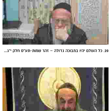
20. כל העולם יהיו במבוכה גדולה – זהר שמות-תע"ס חלק י"ג...