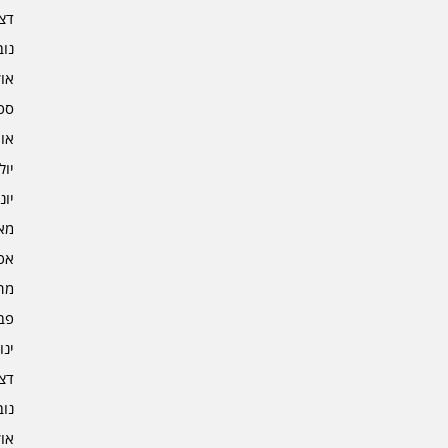
דצמב
נובמ
אוקט
ספט
אוגו
יולי 3
יוני 3
מאי 3
אפרי
מרץ 
פברו
ינוא
דצמב
נובמ
אוקט