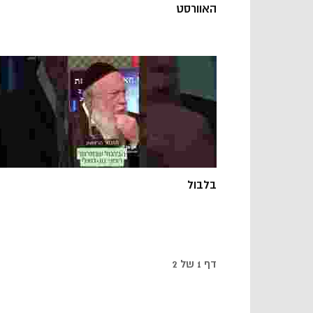
האוורסט
בלבול
דף 1 של 2