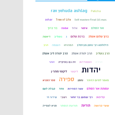
קבלה
rav yehuda ashlag
Peticha
zohar
Tree of Life
Self mastery Final (2).mp4
חכמת הקבלה
אור הסולם
בני ברוך
איסור
אלול
אמונה
ברוך שלום אשלג
ברכת שלום
ג
גוטליב
דיאטה
הילולתא רבי נחמן מברסלב
המהרחו
העצמה
הרב
הרב גוטליב
הרב יהודה אשלג
הרב יהודה ליב אשלג
הרזיה
התמודדות
זה גם בתיקייה
זוהר
יהדות
ליקוטי מוהר״ן
ליקוטי
ספירה
מאמר לסיום הזוהר
נחמן
ספר התניא
עמותת אור הסולם
עשר הספירות
פחד
קבלה לעם
קליפות
רבי שמעון בר יוחאי
רשבי
שידור חי
תודעה
שערי קדושה
תודעת הנסתר
תניא לצפייה