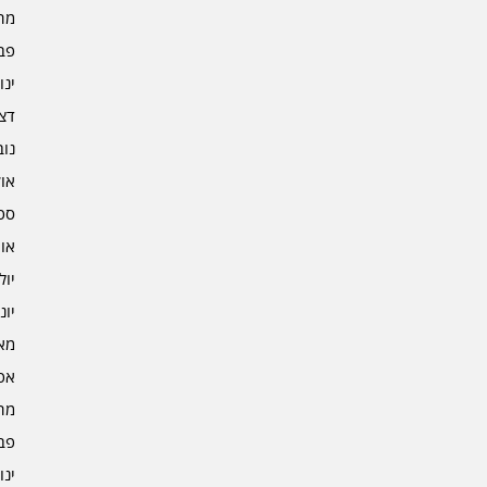
מרץ 
פברו
ינוא
דצמב
נובמ
אוקט
ספט
אוגו
יולי 4
יוני 4
מאי 4
אפרי
מרץ 
פברו
ינוא