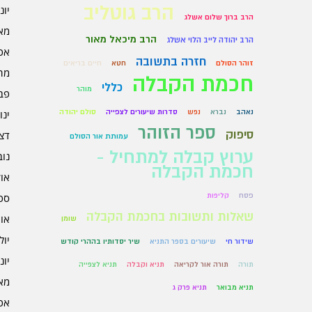
הרב גוטליב
יוני 6
הרב ברוך שלום אשלג
מאי 6
הרב מיכאל מאור
הרב יהודה לייב הלוי אשלג
אפרי
חזרה בתשובה
זוהר הסולם
חטא
חיים בריאים
מרץ 
חכמת הקבלה
כללי
מוהר
פברו
נאהב
נברא
נפש
סדרות שיעורים לצפייה
סולם יהודה
ינוא
ספר הזוהר
סיפוק
דצמב
עמותת אור הסולם
ערוץ קבלה למתחיל -
נובמ
חכמת הקבלה
אוקט
פסח
קליפות
ספט
שאלות ותשובות בחכמת הקבלה
אוגו
שומן
יולי 5
שידור חי
שיעורים בספר התניא
שיר יסדותיו בההרי קודש
יוני 5
תורה
תורה אור לקריאה
תניא וקבלה
תניא לצפייה
מאי 5
תניא מבואר
תניא פרק ג
אפרי