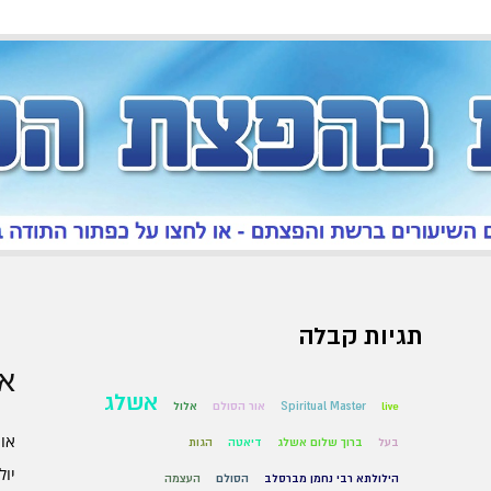
תגיות קבלה
אר
אשלג
live
Spiritual Master
אור הסולם
אלול
אוגו
בעל
ברוך שלום אשלג
דיאטה
הגות
יולי 6
הילולתא רבי נחמן מברסלב
הסולם
העצמה