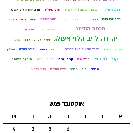
הרב אשלג
הרב גוטליב
הרב יהודה ליב אשלג
הרב ברוך שלום הלוי אשלג
הרב יוחי ימיני
זוהר הסולם
הרזיה
התמודדות
זוהר
חטא
חיים בריאים
חכמת הנסתר
חסידות בהירה תורה אור
יארצייט
יהודה לייב הלוי אשלג
מאמר לסיום הזוהר
מוהרן
מרכז מורשת בעל הסולם
סולם יהודה
מוזיקה קבלית
מתורתו
נשמה
עמלק
קבלה למתחיל
קרית אונו
קרית יערים
רבנים
רבש
תודעת הנסתר
תזונה
תיקוני הזהר
תניא וקבלה
תניא פרק ג
אוקטובר 2025
א
ב
ג
ד
ה
ו
ש
4
3
2
1