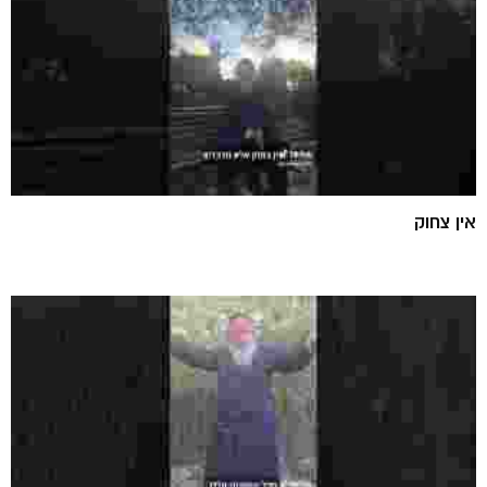
אין צחוק