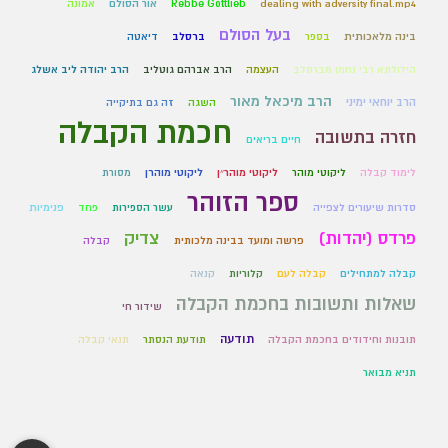
dealing with adversity final.mp4
Rebbe Gottlieb
אור הסולם
אמונה
בעל הסולם
בינה מלאכותית
בספר
ברסלב
דיאטה
הילולתא רבי נחמן מברסלב
העצמה
הרב אברהם גוטליב
הרב יהודה ליב אשלג
הרב מיכאל מאור
הרב יוחאי ימיני
השגה
זה גם בתיקייה
חכמת הקבלה
חזרה בתשובה
חיים בריאים
לימוד קבלה
ליקוטי מוהר
ליקוטי מוהר״ן
ליקוטי מוהרן
מסורת
ספר הזוהר
סדרות שיעורים לצפייה
עשר הספירות
פחד
פנימיות
פרדס (יהדות)
צדיק
פרשה ומועד בבינה מלכותית
קבלה
קבלה למתחילים
קבלה לעם
קלוריות
קנאה
שאלות ותשובות בחכמת הקבלה
שידור חי
תודעה
תובנות וחידודים בחכמת הקבלה
תודעת הנסתר
תנאי קבלה
תניא מבואר