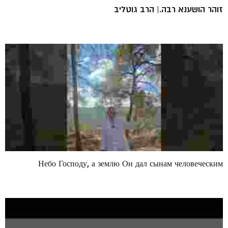
זוהר הושענא רבה.| הרב גוטליב
Небо Господу, а землю Он дал сынам человеческим