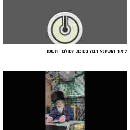
לימוד הושענא רבה בסוכת הסולם | תשפו