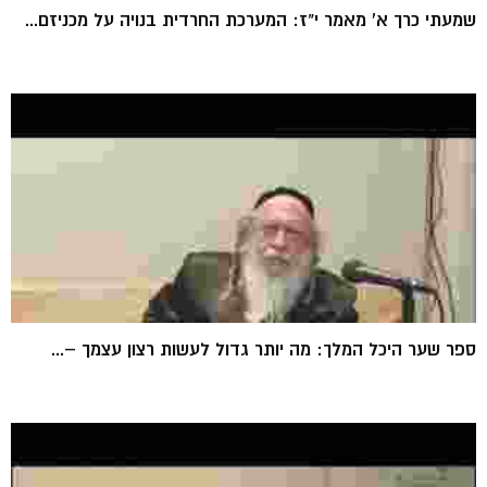
שמעתי כרך א' מאמר י"ז: המערכת החרדית בנויה על מכניזם...
ספר שער היכל המלך: מה יותר גדול לעשות רצון עצמך –...