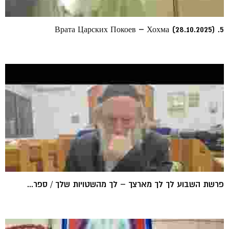
5. Врата Царских Покоев – Хохма (28.10.2025)
פרשת השבוע לך לך מארצך – לך מהשטויות שלך / ספר...