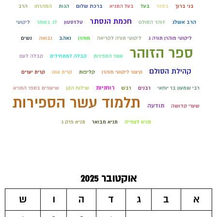
בני ברוך
בספר
בעל
בעל התניא
ברכת שלום
הגות
המהרחו
הרב
חכמת הנסתר
הרב אשלג
זוהר הסולם
טלזסטון
לג בעומר
ליקוטי
ליקוטי מוהרן תורה ג
ליקוטי תורה לקריאה
מוהרן
נאהב
נבואה
נשים
ספר הזוהר
עשר הספירות
קבלה למתחילים
קבלה לעם
קהילת הסולם
קיצור ליקוטי מוהרן
קליפות
קרית אונו
קרית יערים
רוחניות
רבי שמעון בר יוחאי
רבנים
רבש
שילוח הקן
שיעורים בספר התניא
תלמוד עשר הספירות
תודעה
שערי קדושה
תניא לצפייה
תניא מבואר
תניא פרק ג
אוקטובר 2025
א
ב
ג
ד
ה
ו
ש