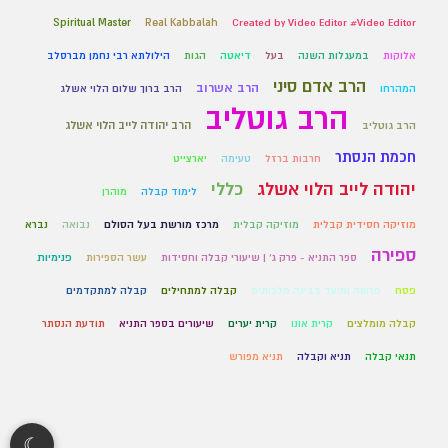
Spiritual Master
Real Kabbalah
Created by Video Editor #Video Editor
אלוקות
במעגלות השנה
בעל
דיאטה
הגות
הילולתא רבי נחמן מברסלב
הרב אדם סיני
הרב אשרוב
המהרחו
הרב ברוך שלום הלוי אשלג
הרב גוטליב
הרב יהודה לייב הלוי אשלג
הרב גוטליב
חכמת הנסתר
חרבות ברזל
טעימה
יארצייט
יהודה לייב הלוי אשלג
כללי
לימוד קבלה
מוהרן
מוזיקה חסידית קבלית
מוזיקה קבלית
מרכז מורשת בעל הסולם
נבואה
נברא
ספירה
ספר התניא - פרק ג' | שיעורי קבלה וחסידות
עשר הספירות
פנימיות
פסח
פרשה ומועד בבינה מלכותית
קבלה למתחילים
קבלה למתקדמים
קבלה מומלצים
קרית אונו
קרית יערים
שיעורים בספר התניא
תודעת הנסתר
תנאי קבלה
תניא וקבלה
תניא מפורש
☾