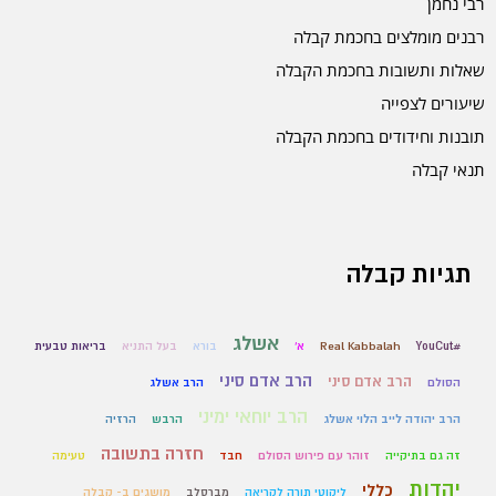
רבי נחמן
רבנים מומלצים בחכמת קבלה
שאלות ותשובות בחכמת הקבלה
שיעורים לצפייה
תובנות וחידודים בחכמת הקבלה
תנאי קבלה
תגיות קבלה
אשלג
#YouCut
Real Kabbalah
א'
בורא
בעל התניא
בריאות טבעית
הרב אדם סיני
הרב אדם סיני
הסולם
הרב אשלג
הרב יוחאי ימיני
הרב יהודה לייב הלוי אשלג
הרבש
הרזיה
חזרה בתשובה
זה גם בתיקייה
זוהר עם פירוש הסולם
חבד
טעימה
יהדות
כללי
ליקוטי תורה לקריאה
מברסלב
מושגים ב- קבלה