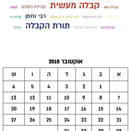
קבלה מעשית
קהילת הסולם
קבלה לעם
קנאה
רבי נחמן
רב אמיתי
רבי חיים ויטאל
רבי יהודה לייב אשלג
שידור חי
תורת הקבלה
שילוח הקן
תורה אור לקריאה
תזונה
אוקטובר 2018
א
ב
ג
ד
ה
ו
ש
6
5
4
3
2
1
13
12
11
10
9
8
7
20
19
18
17
16
15
14
27
26
25
24
23
22
21
31
30
29
28