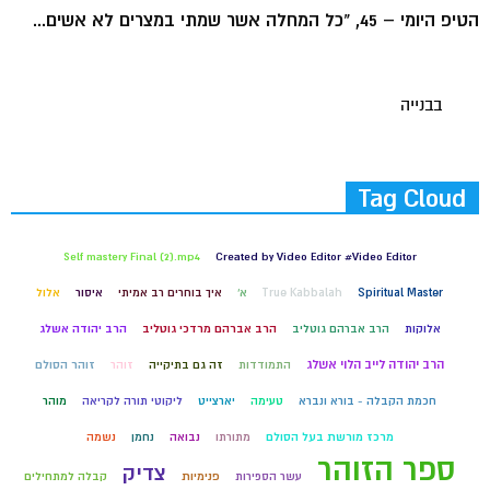
הטיפ היומי – 45, "כל המחלה אשר שמתי במצרים לא אשים...
בבנייה
Tag Cloud
Self mastery Final (2).mp4
Created by Video Editor #Video Editor
Spiritual Master
True Kabbalah
א'
איך בוחרים רב אמיתי
איסור
אלול
אלוקות
הרב אברהם גוטליב
הרב אברהם מרדכי גוטליב
הרב יהודה אשלג
הרב יהודה לייב הלוי אשלג
התמודדות
זה גם בתיקייה
זוהר
זוהר הסולם
חכמת הקבלה - בורא ונברא
טעימה
יארצייט
ליקוטי תורה לקריאה
מוהר
מרכז מורשת בעל הסולם
מתורתו
נבואה
נחמן
נשמה
ספר הזוהר
צדיק
עשר הספירות
פנימיות
קבלה למתחילים