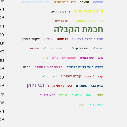
יוני 6
המהרחו
העצמה
הרב יהודה אשלג
הרב יהודה ליב אשלג
מאי 6
הרב מיכאל מאור
זה גם בתיקייה
אפרי
זוהר עם פירוש הסולם
חיים בריאים
מרץ 
חכמת הקבלה
פברו
חסידות בהירה תורה אור
טלזסטון
יארצייט
ליקוטי מוהר״ן
ינוא
מברסלב
מוזיקה קבלית
מושגים ב- קבלה
מתורתו
דצמב
נפש
ספר התניא
עמותת אור הסולם
פחד
נובמ
פרשה ומועד בבינה מלכותית
פתיחה לפירוש הסולם
קבלה
אוקט
ספט
קבלה למתחיל
קבלה לדתיים
קורס קבלה
רבי נחמן
אוגו
קורס קבלה למתקדם
קיצור ליקוטי מוהרן
יולי 5
רשבי
שומן
שידור חי
שירים
תניא לצפייה
יוני 5
תניא מבואר
תעס
מאי 5
אפרי