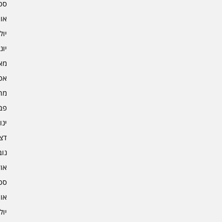
ספט
אוגו
יולי 2
יוני 2
מאי 2
אפרי
מרץ 
פברו
ינוא
דצמב
נובמ
אוקט
ספט
אוגו
יולי 1