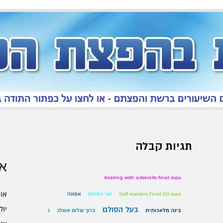
תגיות קבלה
אר
dealing with adversity final.mp4
אוגו
Self mastery Final (2).mp4
אור הסולם
אמונה
יולי 6
בעל הסולם
בינה מלאכותית
ברוך שלום אשלג
ג