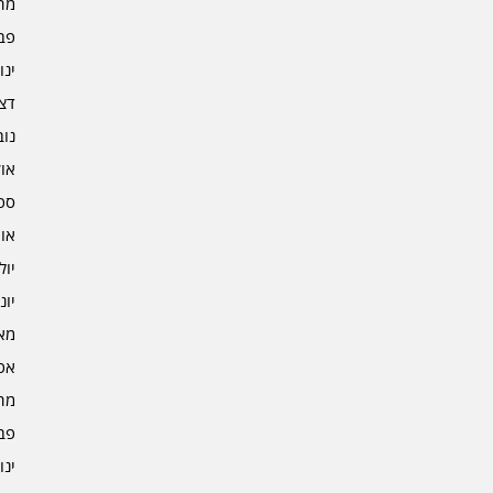
מרץ 
פברו
ינוא
דצמב
נובמ
אוקט
ספט
אוגו
יולי 4
יוני 4
מאי 4
אפרי
מרץ 
פברו
ינוא