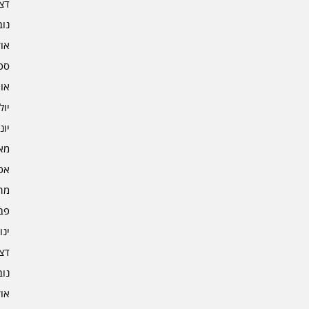
דצמב
נובמ
אוקט
ספט
אוגו
יולי 3
יוני 3
מאי 3
אפרי
מרץ 
פברו
ינוא
דצמב
נובמ
אוקט