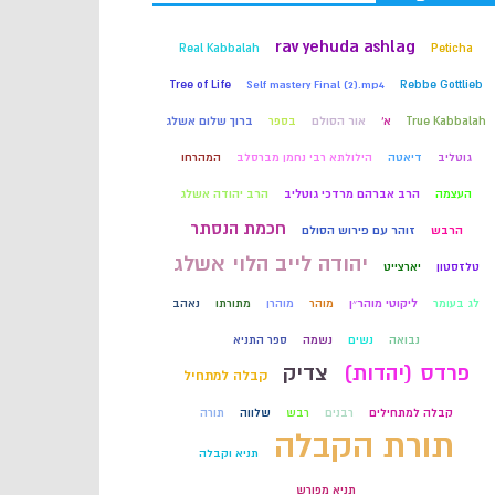
קבלה
rav yehuda ashlag
Real Kabbalah
Peticha
Tree of Life
Self mastery Final (2).mp4
Rebbe Gottlieb
חכמת הקבלה
True Kabbalah
א'
אור הסולם
בספר
ברוך שלום אשלג
גוטליב
דיאטה
הילולתא רבי נחמן מברסלב
המהרחו
העצמה
הרב אברהם מרדכי גוטליב
הרב יהודה אשלג
חכמת הנסתר
הרבש
זוהר עם פירוש הסולם
יהודה לייב הלוי אשלג
טלזסטון
יארצייט
לג בעומר
ליקוטי מוהר״ן
מוהר
מוהרן
מתורתו
נאהב
נבואה
נשים
נשמה
ספר התניא
פרדס (יהדות)
צדיק
קבלה למתחיל
קבלה למתחילים
רבנים
רבש
שלווה
תורה
תורת הקבלה
תניא וקבלה
תניא מפורש