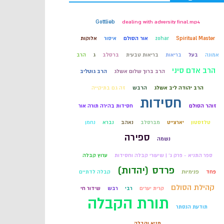
קבלה
Gottlieb
dealing with adversity final.mp4
Spiritual Master
zohar
אור הסולם
איסור
אלוקות
חכמת הקבלה
אמונה
בעל
בריאות
בריאות טבעית
ברסלב
ג
הרב
הרב אדם סיני
הרב ברוך שלום אשלג
הרב גוטליב
הרב יהודה ליב אשלג
הרבש
זה גם בתיקייה
חסידות
זוהר הסולם
חסידות בהירה תורה אור
טלזסטון
יארצייט
מברסלב
נאהב
נברא
נחמן
ספירה
נשמה
ספר התניא - פרק ג' | שיעורי קבלה וחסידות
ערוץ קבלה
פרדס (יהדות)
פחד
פנימיות
קבלה לדתיים
קהילת הסולם
קרית יערים
רבי
רבש
שידור חי
תורת הקבלה
תודעת הנסתר
תניא וקבלה