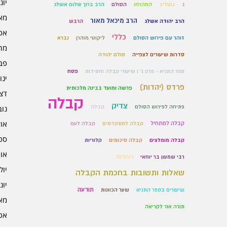
יוני 6
ג
גוטליב
המהרחו
הסולם
הרב ברוך שלום אשלג
מאי 6
הרב מיכאל מאור
הרב יהודה אשלג
הרבש
אפרי
כללי
זוהר עם פירוש הסולם
ליקוטי מוהרן
נברא
מרץ 
סדרות שיעורים לצפייה
סולם יהודה
פברו
ספר התניא - פרק ג' | שיעורי קבלה וחסידות
פסח
ינוא
פרדס (יהדות)
פרשה ומועד בבינה מלכותית
דצמב
קבלה
צדיק
פתיחה לפירוש הסולם
קבלה
נובמ
אוקט
קבלה למתחיל
קבלה למתקדמים
קבלה לעם
ספט
קבלה מומלצים
קבלה סיכומים
קלוריות
אוגו
רוחניות
רבי שמעון בר יוחאי
יולי 5
שאלות ותשובות בחכמת הקבלה
יוני 5
תודעה
שיעורים בספר התניא
שער הכוונות
מאי 5
תורה אור לקריאה
אפרי