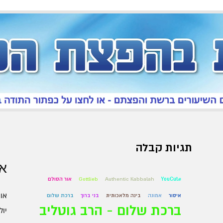
תגיות קבלה
אר
#YouCut
Authentic Kabbalah
Gottlieb
אור הסולם
אוגו
איסור
אמונה
בינה מלאכותית
בני ברוך
ברכת שלום
ברכת שלום - הרב גוטליב
יולי 6