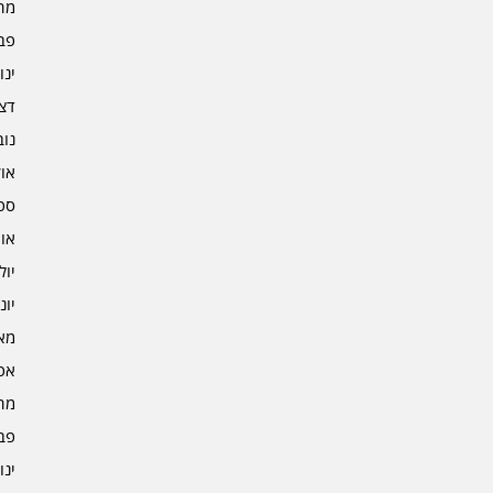
מרץ 
פברו
ינוא
דצמב
נובמ
אוקט
ספט
אוגו
יולי 4
יוני 4
מאי 4
אפרי
מרץ 
פברו
ינוא