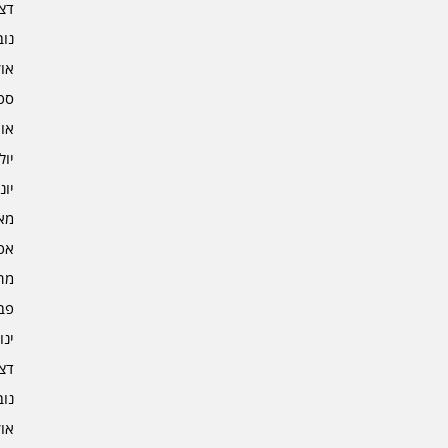
דצמב
נובמ
אוקט
ספט
אוגו
יולי 3
יוני 3
מאי 3
אפרי
מרץ 
פברו
ינוא
דצמב
נובמ
אוקט