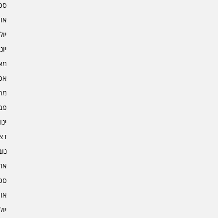
ספט
אוגו
יולי 2
יוני 2
מאי 2
אפרי
מרץ 
פברו
ינוא
דצמב
נובמ
אוקט
ספט
אוגו
יולי 1