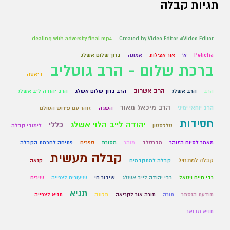
תגיות קבלה
dealing with adversity final.mp4
Created by Video Editor #Video Editor
Peticha
א'
אור אצילות
אמונה
ברוך שלום אשלג
ברכת שלום - הרב גוטליב
דיאטה
הרב אשרוב
הרב
הרב אשלג
הרב ברוך שלום אשלג
הרב יהודה ליב אשלג
הרב מיכאל מאור
הרב יוחאי ימיני
השגה
זוהר עם פירוש הסולם
חסידות
יהודה לייב הלוי אשלג
כללי
טלזסטון
לימודי קבלה
מאמר לסיום הזוהר
מברסלב
מוהר
מסורת
ספרים
פתיחה לחכמת הקבלה
קבלה מעשית
קבלה למתחיל
קבלה למתקדמים
קנאה
רבי חיים ויטאל
רבי יהודה לייב אשלג
שידור חי
שיעורים לצפייה
שירים
תניא
תודעת הנסתר
תורה
תורה אור לקריאה
תזונה
תניא לצפייה
תניא מבואר