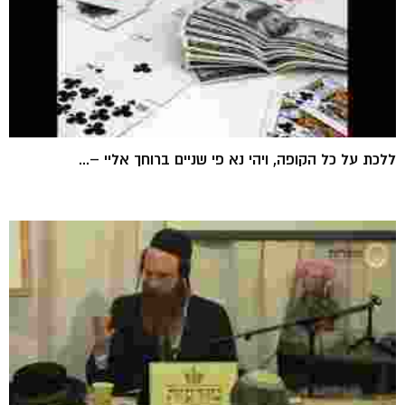
ללכת על כל הקופה, ויהי נא פי שניים ברוחך אליי –...