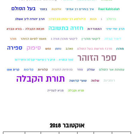
בעל הסולם
Real Kabbalah
איך בוחרים רב אמיתי
אלוקות
בספר
ברסלב
ג
הגות
הילולתא רבי נחמן מברסלב
הרב יהודה ליב אשלג
חזרה בתשובה
הרב יוחי ימיני
התמודדות
חכמת הקבלה - בורא ונברא
לימוד קבלה
ליקוטי מוהר״ן
ליקוטי מוהרן תורה ג
מאמר לסיום הזוהר
מוהר
סיפוק
ספירה
מוהרן
מרכז מורשת בעל הסולם
נאהב
נחמן
נפש
ספר הזוהר
ספר התניא - פרק ג' | שיעורי קבלה וחסידות
עמותת אור הסולם
עמלק
פחד
פנימיות התורה
קלוריות
קליפות
קרית אונו
תורת הקבלה
רוחניות
שלווה
שערי קדושה
תניא וקבלה
תניא לצפייה
אוקטובר 2018