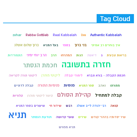
Tag Cloud
zohar
Rebbe Gottlieb
Real Kabbalah
live
Authentic Kabbalah
בני ברוך
ברוך שלום אשלג
איך בוחרים רב אמיתי
בספר
בעל התניא
הרב יוחי ימיני
בריאות טבעית
ג
דיאטה
הגות
המהרחו
הרב
התמודדות
חזרה בתשובה
חכמת הנסתר
ליקוטי מוהרן
חכמת הקבלה - בורא ונברא
לימודי קבלה
ליקוטי תורה לקריאה
פנימיות
פנימיות התורה
מתורתו
נאהב
ספר התניא
קבלה לדתיים
קהילת הסולם
קבלה למתחיל
קיצור ליקוטי מוהרן
קלוריות
קנאה
רבי יהודה לייב אשלג
רבש
שידור חי
שיעורים בספר התניא
תניא
שיר יסדותיו בההרי קודש
שירים
שערי קדושה
תודעת הנסתר
תניא מפורש