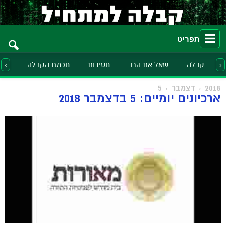
תפריט
קבלה
שאל את הרב
חסידות
חכמת הקבלה
הלכ
‹
›
2018
דצמבר
5
ארכיונים יומיים: 5 בדצמבר 2018