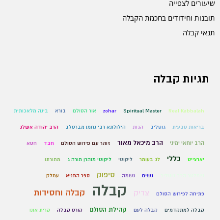
שיעורים לצפייה
תובנות וחידודים בחכמת הקבלה
תנאי קבלה
תגיות קבלה
Real Kabbalah
Spiritual Master
zohar
אור הסולם
בורא
בינה מלאכותית
בריאות טבעית
גוטליב
הגות
הילולתא רבי נחמן מברסלב
הרב יהודה אשלג
הרב מיכאל מאור
הרב יוחאי ימיני
זוהר עם פירוש הסולם
חבד
חטא
כללי
יארצייט
לג בעומר
ליקוטי
ליקוטי מוהרן תורה ג
מתורתו
סיפוק
ניוזלטר הרב גוטליב
נשים
נשמה
ספר התניא
עמלק
קבלה
קבלה וחסידות
צדיק
פתיחה לפירוש הסולם
קהילת הסולם
קבלה למתקדמים
קבלה לעם
קורס קבלה
קרית אונו