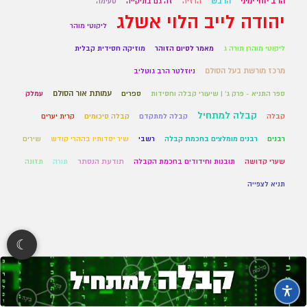
הרב יוחי ימיני
הרבש
הרזיה
זה גם בתיקייה
טעימה
יהודה לייב הלוי אשלג
ליקוטי מוהר
ליקוטי מוהרן תורה ג
מאמר לסיום הזוהר
מוזיקה חסידית קבלית
מרכז מורשת בעל הסולם
ניוזלטר הרב גוטליב
עמותת אור הסולם
ספר התניא - פרק ג' | שיעורי קבלה וחסידות
ספרים
עמלק
קבלה למתחיל
קבלה
קבלה למתקדם
קבלה סיכומים
קרית יערים
רבנים
רבנים מומלצים בחכמת קבלה
רשבי
שיר יסדותיו בההרי קודש
שירים
שערי קדושה
תובנות וחידודים בחכמת הקבלה
תודעת הנסתר
תורה
תזונה
תניא לצפייה
☾