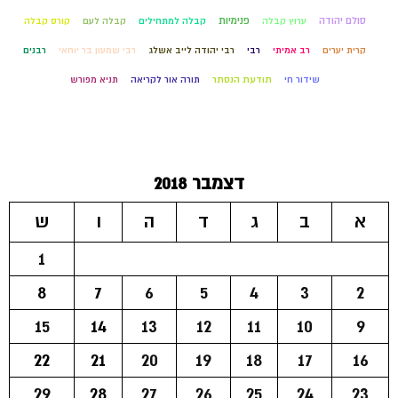
סולם יהודה
פנימיות
ערוץ קבלה
קבלה למתחילים
קבלה לעם
קורס קבלה
קרית יערים
רב אמיתי
רבי
רבי יהודה לייב אשלג
רבי שמעון בר יוחאי
רבנים
שידור חי
תודעת הנסתר
תורה אור לקריאה
תניא מפורש
דצמבר 2018
א
ב
ג
ד
ה
ו
ש
1
8
7
6
5
4
3
2
15
14
13
12
11
10
9
22
21
20
19
18
17
16
29
28
27
26
25
24
23