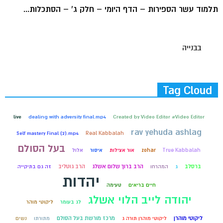
תלמוד עשר הספירות – הדף היומי – חלק ג' – הסתכלות...
בבנייה
Tag Cloud
live
dealing with adversity final.mp4
Created by Video Editor #Video Editor
rav yehuda ashlag
Self mastery Final (2).mp4
Real Kabbalah
בעל הסולם
True Kabbalah
zohar
אור אצילות
איסור
אלול
ברסלב
הרב ברוך שלום אשלג
הרב גוטליב
ג
המהרחו
זה גם בתיקייה
יהדות
חיים בריאים
טעימה
יהודה לייב הלוי אשלג
לג בעומר
ליקוטי מוהר
ליקוטי מוהרן
מרכז מורשת בעל הסולם
ליקוטי מוהרן תורה ג
מתורתו
נשים