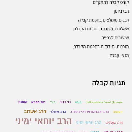
קורס קבלה למתקדם
רבי נחמן
רבנים מומלצים בחכמת קבלה
שאלות ותשובות בחכמת הקבלה
שיעורים לצפייה
תובנות וחידודים בחכמת הקבלה
תנאי קבלה
תגיות קבלה
בני ברוך
הסולם
Self mastery Final (2).mp4
בורא
בעל
בעל התניא
הרב אשרוב
הרב אברהם מרדכי גוטליב
הרב אשלג
העצמה
הרב יוחאי ימיני
הרב יוחאי ימיני
הרב גוטליב