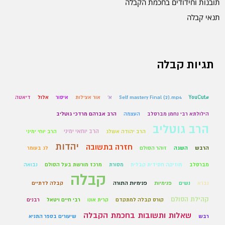
תובנות וחידודים בחכמת הקבלה
תנאי קבלה
תגיות קבלה
#YouCut
Self mastery Final (2).mp4
א'
אור אצילות
איסור
אלול
דיאטה
הילולתא רבי נחמן מברסלב
העצמה
הרב אברהם מרדכי גוטליב
הרב גוטליב
הרב יוחאי ימיני
הרב יהודה אשלג
הרב יוחי ימיני
יהדות
חזרה בתשובה
הרבש
השגה
זוהר הסולם
לג בעומר
מברסלב
מוזיקה חסידית קבלית
מסורת
מרכז מורשת בעל הסולם
נבואה
קבלה
נברא
נשים
פנימיות
פנימיות התורה
קבלה לדתיים
קהילת הסולם
קורס קבלה למתקדם
קרית אונו
רבי חיים ויטאל
רבנים
שאלות ותשובות בחכמת הקבלה
רבש
שיעורים בספר התניא