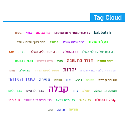
Tag Cloud
kabbalah
Self mastery Final (2).mp4
אור אצילות
בורא
בספר
בעל הסולם
ברוך שלום אשלג
ברסלב
הרב ברוך שלום אשלג
הרב ברוך שלום הלוי אשלג
הרב גוטליב
הרב יהודה ליב אשלג
הרזיה
זוהר
חזרה בתשובה
חכמת הנסתר
זוהר הסולם
חטא
חיים בריאים
יהדות
חכמת הקבלה - בורא ונברא
מאמר לסיום הזוהר
מברסלב
מוהר
ספר הזוהר
ספירה
מוזיקה קבלית
מסורת
נברא
נפש
נשמה
קבלה
עמותת אור הסולם
עמלק
פחד
קבלה לדתיים
קבלה לעם
קהילת הסולם
רב אמיתי
רבי חיים ויטאל
רבי יהודה לייב אשלג
שידור חי
תודעה
תזונה
תעס