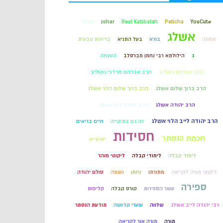
קבלה
#YouCut
Peticha
Real Kabbalah
zohar
אלול
אשלג
אמונה
בורא
בעל התניא
בריאות טבעית
חכמת הקבלה
ג
הילולתא רבי נחמן מברסלב
העצמה
הרב אברהם גוטליב
הרב אברהם מרדכי גוטליב
הרב ברוך שלום אשלג
הרב ברוך שלום הלוי אשלג
הרב יהודה אשלג
הרב יהודה ליב אשלג
הרב יהודה לייב הלוי אשלג
זה גם בתיקייה
חיים בריאים
חסידות
חכמת הנסתר
יארצייט
לימוד קבלה
לימודי קבלה
ליקוטי מוהר
ליקוטי תורה לקריאה
מתורתו
נחמן
נשמה
סולם יהודה
ספירה
עשר הספירות
קורס קבלה
קליפות
רבי יהודה לייב אשלג
שלווה
שערי קדושה
תודעת הנסתר
תורה
תורה אור לקריאה