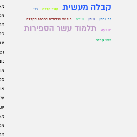
קבלה מעשית
מאי 5
קורס קבלה
רבי
אפרי
רבי נחמן
שומן
שירים
תובנות וחידודים בחכמת הקבלה
מרץ 
תלמוד עשר הספירות
תודעה
פברו
תנאי קבלה
ינוא
דצמב
נובמ
אוקט
ספט
אוגו
יולי 4
יוני 4
מאי 4
אפרי
מרץ 