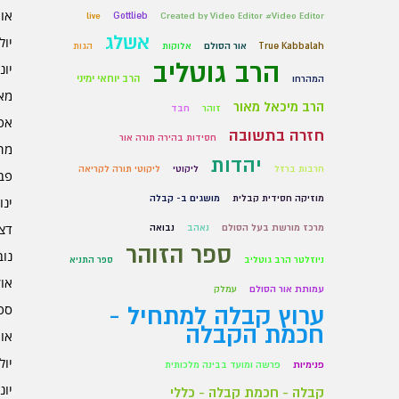
אוגו
live
Gottlieb
Created by Video Editor #Video Editor
אשלג
יולי 6
True Kabbalah
אור הסולם
אלוקות
הגות
הרב גוטליב
יוני 6
הרב יוחאי ימיני
המהרחו
מאי 6
הרב מיכאל מאור
זוהר
חבד
אפרי
חזרה בתשובה
חסידות בהירה תורה אור
מרץ 
יהדות
חרבות ברזל
ליקוטי
ליקוטי תורה לקריאה
פברו
מוזיקה חסידית קבלית
מושגים ב- קבלה
ינוא
דצמב
מרכז מורשת בעל הסולם
נאהב
נבואה
ספר הזוהר
נובמ
ניוזלטר הרב גוטליב
ספר התניא
אוקט
עמותת אור הסולם
עמלק
ספט
ערוץ קבלה למתחיל -
חכמת הקבלה
אוגו
יולי 5
פנימיות
פרשה ומועד בבינה מלכותית
יוני 5
קבלה - חכמת קבלה - כללי