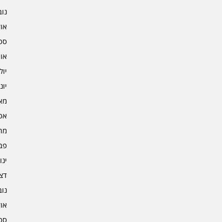
נובמ
אוקט
ספט
אוגו
יולי 2
יוני 2
מאי 2
אפרי
מרץ 
פברו
ינוא
דצמב
נובמ
אוקט
ספט