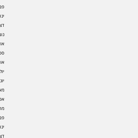
פברו
ינוא
דצמב
נובמ
אוקט
ספט
אוגו
יולי 3
יוני 3
מאי 3
אפרי
מרץ 
פברו
ינוא
דצמב