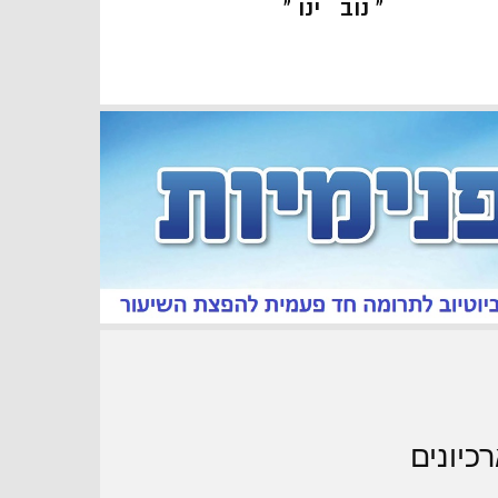
« נוב
ינו »
כיונים