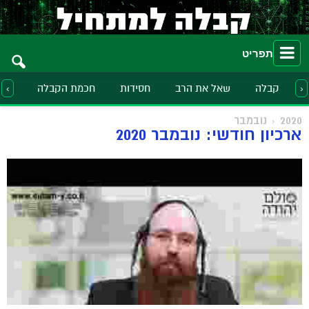
תפריט
קבלה
שאל את הרב
חסידות
חכמת הקבלה
הלכ
‹
›
2020
נובמבר
ארכיון חודשי: נובמבר 2020