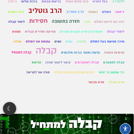
אשלג
בעל התניא
ברוך שלום אשלג
בריאות טבעית
ברכת שלום
ברסלב
הרב גוטליב
הרב אשרוב
דיאטה
הסולם
העצמה
זוהר הסולם
חסידות
חזרה בתשובה
זוהר עם פירוש הסולם
חבד
לימוד קבלה
לימודי קבלה
מאמרים נבחרים כתובים וספרים
מוזיקה חסידית קבלית
מסורת
מרכז מורשת בעל הסולם
מתורתו
נברא
נשים
עמותת אור הסולם
עמלק
קבלה
קבלה למתחיל
פנימיות התורה
פרשה ומועד בבינה מלכותית
קבלה למתקדם
קבלה למתקדמים
קיצור ליקוטי מוהרן
קליפות
רבי שמעון בר יוחאי
רבנים מומלצים בחכמת קבלה
תורה אור לקריאה
תניא וקבלה
תניא מבואר
☾