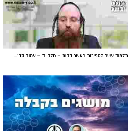
תלמוד עשר הספירות בעשר דקות – חלק ב' – עמוד סד'...