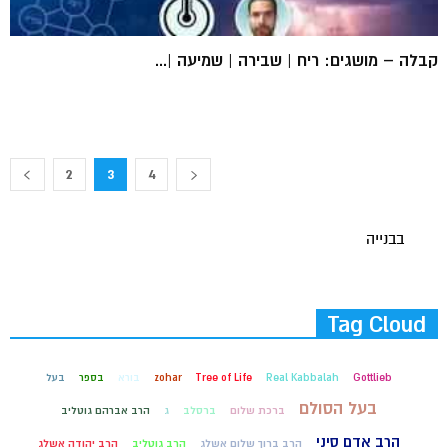
קבלה – מושגים: ריח | שבירה | שמיעה |...
2
3
4
בבנייה
Tag Cloud
Gottlieb
Real Kabbalah
Tree of Life
zohar
בורא
בספר
בעל
בעל הסולם
ברכת שלום
ברסלב
ג
הרב אברהם גוטליב
הרב אדם סיני
הרב ברוך שלום אשלג
הרב גוטליב
הרב יהודה אשלג