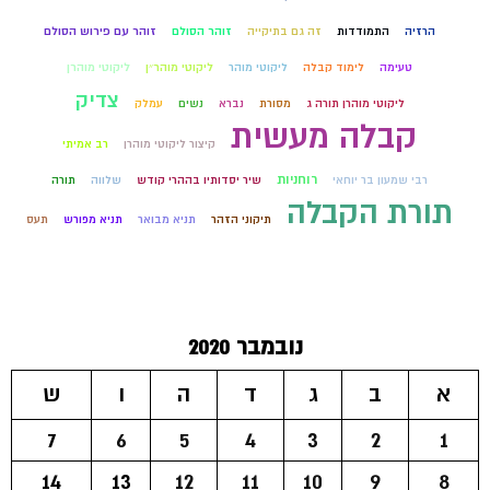
הרזיה
התמודדות
זה גם בתיקייה
זוהר הסולם
זוהר עם פירוש הסולם
טעימה
לימוד קבלה
ליקוטי מוהר
ליקוטי מוהר״ן
ליקוטי מוהרן
צדיק
ליקוטי מוהרן תורה ג
מסורת
נברא
נשים
עמלק
קבלה מעשית
קיצור ליקוטי מוהרן
רב אמיתי
רוחניות
רבי שמעון בר יוחאי
שיר יסדותיו בההרי קודש
שלווה
תורה
תורת הקבלה
תיקוני הזהר
תניא מבואר
תניא מפורש
תעס
נובמבר 2020
א
ב
ג
ד
ה
ו
ש
7
6
5
4
3
2
1
14
13
12
11
10
9
8