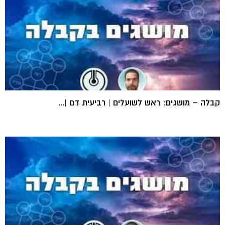
קבלה – מושגים: ראש לשועלים | רביעית דם |...